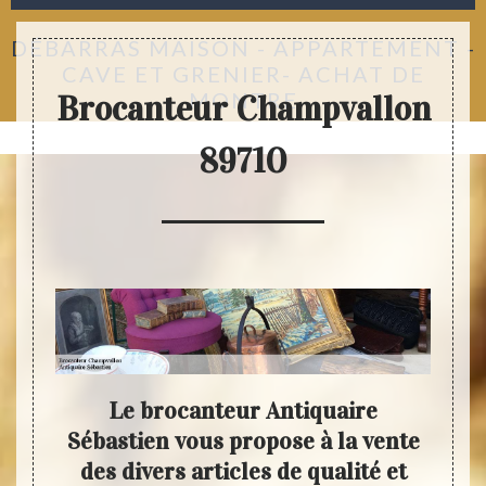
DÉBARRAS MAISON - APPARTEMENT -
CAVE ET GRENIER- ACHAT DE
MONTRE
Brocanteur Champvallon
89710
us
Le brocanteur Antiquaire
ortes
Sébastien vous propose à la vente
Sé
ès
des divers articles de qualité et
bro