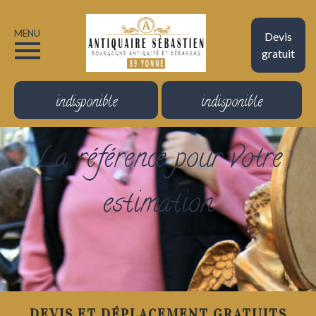
MENU
Devis
gratuit
indisponible
indisponible
La référence pour votre
estimation
DEVIS ET DÉPLACEMENT GRATUITS