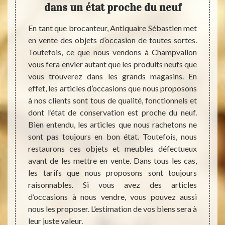
dans un état proche du neuf
Si vou
des in
rticle
En tant que brocanteur, Antiquaire Sébastien met
s’adre
illeure
en vente des objets d’occasion de toutes sortes.
l’esti
anteur
Toutefois, ce que nous vendons à Champvallon
réside
ouverez
vous fera envier autant que les produits neufs que
le br
 au plus
vous trouverez dans les grands magasins. En
grande
eils de
effet, les articles d’occasions que nous proposons
N’hési
prix de
à nos clients sont tous de qualité, fonctionnels et
bibelo
et nous
dont l’état de conservation est proche du neuf.
d’occa
e vous
Bien entendu, les articles que nous rachetons ne
ligne
s aurez
sont pas toujours en bon état. Toutefois, nous
précis
ire nos
restaurons ces objets et meubles défectueux
pren
 stocks
avant de les mettre en vente. Dans tous les cas,
senti
z pas à
les tarifs que nous proposons sont toujours
unique
u vous
raisonnables. Si vous avez des articles
la qual
ges de
d’occasions à nous vendre, vous pouvez aussi
décide
a perle
nous les proposer. L’estimation de vos biens sera à
nous v
leur juste valeur.