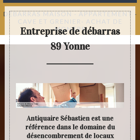
DÉBARRAS MAISON - APPARTEMENT -
CAVE ET GRENIER- ACHAT DE
MONTRE
Entreprise de débarras
89 Yonne
as
Antiquaire Sébastien est une
An
te
référence dans le domaine du
dé
désencombrement de locaux