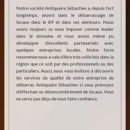
as, ne
Notre société Antiquaire Sébastien a, depuis fort
Vos lo
lle se
longtemps, œuvré dans le débarrassage de
ranger
 volume
locaux dans le 89 et dans ses alentours. Nous
pour v
iations
avons toujours su nous imposer comme leader
débar
astien,
dans le domaine et nous avons même pu
Antiqu
nte et
développer d’excellents partenariats avec
de v
s donc
quelques entreprises locales. Notre forte
profes
s avons
renommée nous a valu d’être très sollicités dans la
pour u
alisons
région que ce soit par des professionnels ou des
faire 
bjets de
particuliers. Aussi, nous vous invitons à découvrir
plus q
uets de
les services de qualité de notre entreprise de
effet,
peuvent
débarras Antiquaire Sébastien si vous prévoyez
insalu
mise en
d’effectuer un désencombrement de locaux. Vous
feu pe
iens se
ne serez pas déçu de nous faire confiance.
pas jo
dès a
débarr