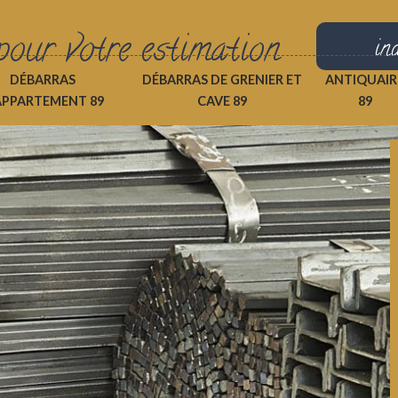
pour votre estimation
in
DÉBARRAS
DÉBARRAS DE GRENIER ET
ANTIQUAIR
APPARTEMENT 89
CAVE 89
89