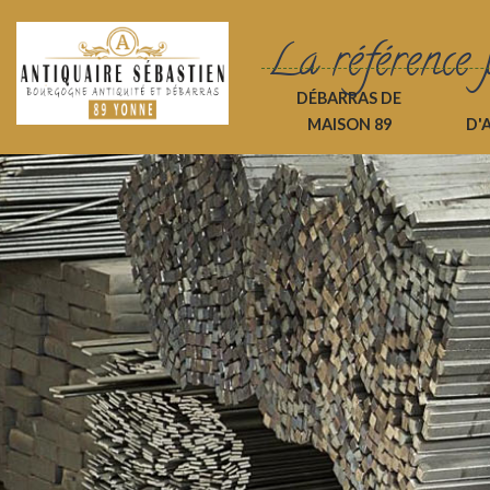
La référence 
DÉBARRAS DE
MAISON 89
D'