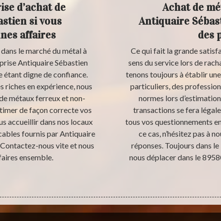
ise d’achat de
Achat de mé
stien si vous
Antiquaire Sébas
nes affaires
des p
 dans le marché du métal à
Ce qui fait la grande satisf
eprise Antiquaire Sébastien
sens du service lors de rach
e étant digne de confiance.
tenons toujours à établir un
s riches en expérience, nous
particuliers, des profession
de métaux ferreux et non-
normes lors d’estimation
stimer de façon correcte vos
transactions se fera lég
s accueillir dans nos locaux
tous vos questionnements en
cables fournis par Antiquaire
ce cas, n’hésitez pas à n
. Contactez-nous vite et nous
réponses. Toujours dans le 
faires ensemble.
nous déplacer dans le 8958