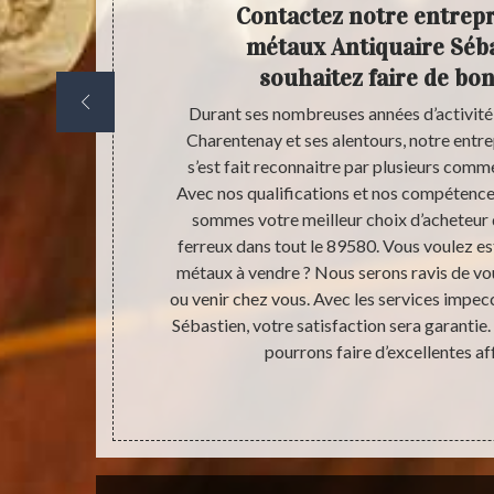
erreux
Contactez notre entrepr
ts de
métaux Antiquaire Séba
souhaitez faire de bon
vendre ? Vous
Durant ses nombreuses années d’activité
 estimer la
Charentenay et ses alentours, notre entr
s, pourquoi
s’est fait reconnaitre par plusieurs comm
tions ? Nous
Avec nos qualifications et nos compétence
effet, la
sommes votre meilleur choix d’acheteur 
u respect de
ferreux dans tout le 89580. Vous voulez e
 de 10 ans
métaux à vendre ? Nous serons ravis de vou
sont justes et
ou venir chez vous. Avec les services impec
us, soit dans
Sébastien, votre satisfaction sera garantie
pourrons faire d’excellentes af