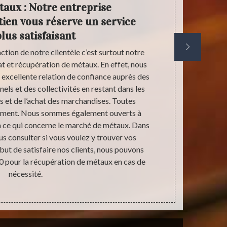
taux : Notre entreprise
Anti
tien vous réserve un service
a
lus satisfaisant
action de notre clientèle c’est surtout notre
Notre entrep
at et récupération de métaux. En effet, nous
été une 
e excellente relation de confiance auprès des
recyclage et
nels et des collectivités en restant dans les
métal, nous p
s et de l’achat des marchandises. Toutes
des prix très
alement. Nous sommes également ouverts à
locaux de not
 ce qui concerne le marché de métaux. Dans
vous avez
ous consulter si vous voulez y trouver vos
transaction. 
but de satisfaire nos clients, nous pouvons
vous reve
0 pour la récupération de métaux en cas de
nécessité.