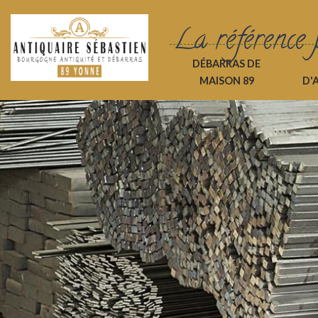
La référence 
DÉBARRAS DE
MAISON 89
D'