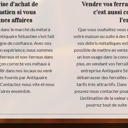
ise d’achat de
Vendre vos ferra
stien si vous
c’est aussi 
nes affaires
l’
 dans le marché du métal à
Que vous souhaitez vous 
tiquaire Sébastien s’est fait
votre maison ou suite à des 
gne de confiance. Avec nos
vos débris métalliques est 
 en expérience, nous sommes
possible de mettre en vente v
 ferreux et non-ferreux dans
un bon usage dans la conc
açon correcte vos métaux à
plus, en vendant vos ferra
lir dans nos locaux ou venir
entreprise Antiquaire Sé
es fournis par Antiquaire
débarrasser des ferrailles 
. Contactez-nous vite et nous
tarifs très attractifs. Dan
faires ensemble.
pouvez nous contacter pour 
L’estimation de la valeur 
pourrez tout de suite 