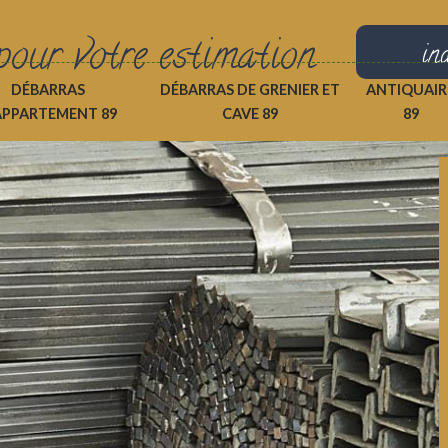
pour votre estimation
in
DÉBARRAS
DÉBARRAS DE GRENIER ET
ANTIQUAIR
APPARTEMENT 89
CAVE 89
89