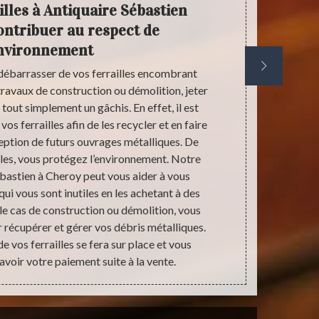
illes à Antiquaire Sébastien
Anti
contribuer au respect de
a
environnement
débarrasser de vos ferrailles encombrant
Notre entre
travaux de construction ou démolition, jeter
une véritable
tout simplement un gâchis. En effet, il est
achat de mé
os ferrailles afin de les recycler et en faire
pouvons vou
eption de futurs ouvrages métalliques. De
très corrects 
illes, vous protégez l’environnement. Notre
notre entrepri
bastien à Cheroy peut vous aider à vous
des métaux 
qui vous sont inutiles en les achetant à des
Nous saur
s le cas de construction ou démolition, vous
revenie
récupérer et gérer vos débris métalliques.
de vos ferrailles se fera sur place et vous
avoir votre paiement suite à la vente.