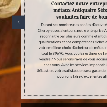
otre
Contactez notre entrepr
n
métaux Antiquaire Séba
souhaitez faire de bon
ent sollicité
Durant ses nombreuses années d’activité
ns la capacité
Cheroy et ses alentours, notre entreprise An
vous pouvez
reconnaitre par plusieurs comme étant di
ons dans le
qualifications et nos compétences riches
étaux par
votre meilleur choix d’acheteur de métaux
procédures
tout le 89690. Vous voulez estimer de f
ce de vos
vendre ? Nous serons ravis de vous accueil
el ou une
chez vous. Avec les services impeccabl
tre contact le
Sébastien, votre satisfaction sera garantie
os objets
pourrons faire d’excellentes af