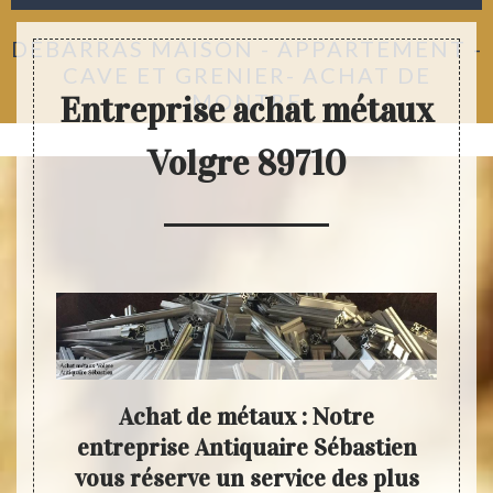
DÉBARRAS MAISON - APPARTEMENT -
CAVE ET GRENIER- ACHAT DE
MONTRE
Entreprise achat métaux
Volgre 89710
re
Achat de métaux : Notre
Dem
ument
entreprise Antiquaire Sébastien
e
vous réserve un service des plus
Séb