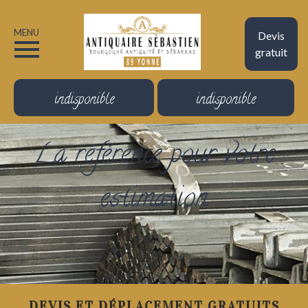
MENU
Devis
gratuit
indisponible
indisponible
La référence pour votre
estimation
DEVIS ET DÉPLACEMENT GRATUITS