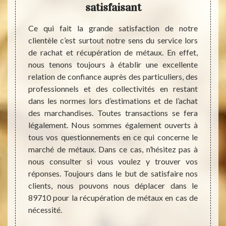
satisfaisant
 maison
objets
Ce qui fait la grande satisfaction de notre
Chez n
 Ne les
clientèle c’est surtout notre sens du service lors
Volgre
r et les
de rachat et récupération de métaux. En effet,
marché
utilité.
nous tenons toujours à établir une excellente
effet,
sous en
relation de confiance auprès des particuliers, des
mêmes 
 notre
professionnels et des collectivités en restant
vous a
e, nous
dans les normes lors d’estimations et de l’achat
marcha
métaux
des marchandises. Toutes transactions se fera
voulez
ioles,
légalement. Nous sommes également ouverts à
pour 
ire une
tous vos questionnements en ce qui concerne le
servic
us avez
marché de métaux. Dans ce cas, n’hésitez pas à
demand
uver le
nous consulter si vous voulez y trouver vos
C’est 
rouvant
réponses. Toujours dans le but de satisfaire nos
parvie
ente de
clients, nous pouvons nous déplacer dans le
court. 
89710 pour la récupération de métaux en cas de
un écr
nécessité.
de vos