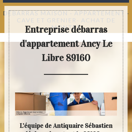
DÉBARRAS MAISON - APPARTEMENT -
CAVE ET GRENIER- ACHAT DE
MONTRE
Entreprise débarras
d'appartement Ancy Le
Libre 89160
très
L’équipe de Antiquaire Sébastien