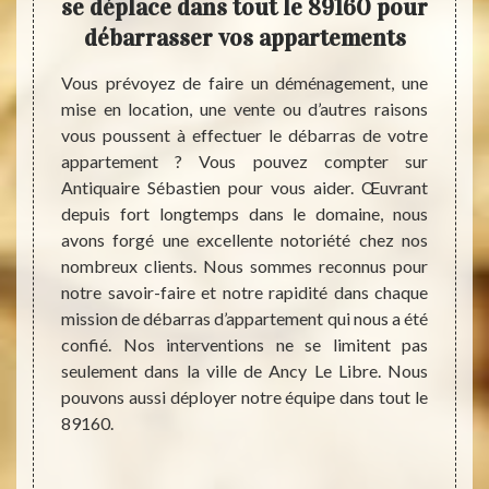
cier
se déplace dans tout le 89160 pour
d
nt
débarrasser vos appartements
Sé
Vous prévoyez de faire un déménagement, une
Vous s
mise en location, une vente ou d’autres raisons
pour e
ennent
vous poussent à effectuer le débarras de votre
à Ancy
rtement
appartement ? Vous pouvez compter sur
Antiqu
er un
Antiquaire Sébastien pour vous aider. Œuvrant
servic
ser un
depuis fort longtemps dans le domaine, nous
souve
cile et
avons forgé une excellente notoriété chez nos
servic
bastien
nombreux clients. Nous sommes reconnus pour
de déb
nlever
notre savoir-faire et notre rapidité dans chaque
valeur
nts. Un
mission de débarras d’appartement qui nous a été
travau
 bel et
confié. Nos interventions ne se limitent pas
valeur
ion. Si
seulement dans la ville de Ancy Le Libre. Nous
du ser
ffaires
pouvons aussi déployer notre équipe dans tout le
soit, 
rrive à
89160.
aucun 
n’aurez
que no
z même
rons la