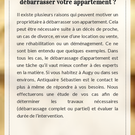
vos
débarrasser votre appartement ?
pou
tre
Il existe plusieurs raisons qui peuvent motiver un
propriétaire à débarrasser son appartement. Cela
Les ca
peut être nécessaire suite à un décès de proche,
moment
le plus
un cas de divorce, en vue d’une location ou vente,
débar
 de vos
une réhabilitation ou un déménagement. Ce ne
inquié
coup de
sont bien entendu que quelques exemples. Dans
allég
oir des
tous les cas, le débarrassage d’appartement est
servi
reprise
une tâche qu’il vaut mieux confier à des experts
pareil
dement
en la matière. Si vous habitez à Augy ou dans ses
et res
 équipe
environs, Antiquaire Sébastien est le contact le
leur t
ion des
plus à même de répondre à vos besoins. Nous
le res
 et le
effectuerons une étude de vos cas afin de
questi
e utile
déterminer les travaux nécessaires
contac
ns tous
(débarrassage complet ou partiel) et évaluer la
commen
sse vite
durée de l’intervention.
votre 
eur des