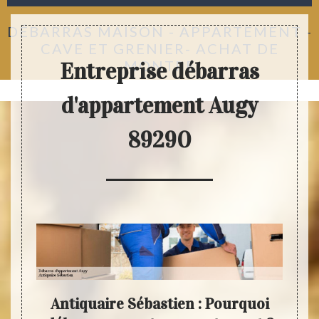
DÉBARRAS MAISON - APPARTEMENT -
CAVE ET GRENIER- ACHAT DE
MONTRE
Entreprise débarras
d'appartement Augy
89290
de à
Antiquaire Sébastien : Pourquoi
Fair