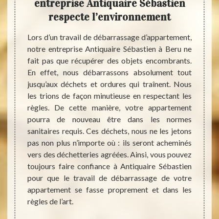
ent
entreprise Antiquaire Sébastien
d
n
respecte l’environnement
Sé
 à Beru
Lors d’un travail de débarrassage d’appartement,
Vous s
 votre
notre entreprise Antiquaire Sébastien à Beru ne
pour e
tement.
fait pas que récupérer des objets encombrants.
à Beru
udget à
En effet, nous débarrassons absolument tout
Sébast
. C’est
jusqu’aux déchets et ordures qui traînent. Nous
qualité
utefois
les trions de façon minutieuse en respectant les
de déb
arif de
règles. De cette manière, votre appartement
En eff
s votre
pourra de nouveau être dans les normes
établ
té des
sanitaires requis. Ces déchets, nous ne les jetons
encomb
x. Dans
pas non plus n’importe où : ils seront acheminés
le cas
sur une
vers des déchetteries agréées. Ainsi, vous pouvez
biens 
vez des
toujours faire confiance à Antiquaire Sébastien
débarr
nd vous
pour que le travail de débarrassage de votre
Antiqu
on vous
appartement se fasse proprement et dans les
quant 
éros.
règles de l’art.
suggér