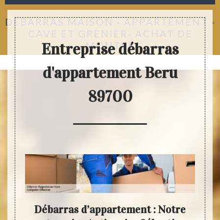
DÉBARRAS MAISON - APPARTEMENT -
CAVE ET GRENIER- ACHAT DE
MONTRE
Entreprise débarras
d'appartement Beru
89700
tre
Débarras d’appartement : Notre