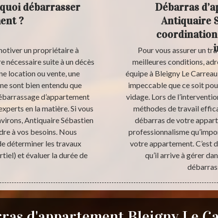
rquoi débarrasser
Débarras d’a
ent ?
Antiquaire 
coordination
motiver un propriétaire à
Pour vous assurer un tra
e nécessaire suite à un décès
meilleures conditions, ad
ne location ou vente, une
équipe à Bleigny Le Carreau 
ne sont bien entendu que
impeccable que ce soit pou
 débarrassage d’appartement
vidage. Lors de l’interventi
experts en la matière. Si vous
méthodes de travail effica
nvirons, Antiquaire Sébastien
débarras de votre apparte
ndre à vos besoins. Nous
professionnalisme qu’impor
de déterminer les travaux
votre appartement. C’est d’
iel) et évaluer la durée de
qu’il arrive à gérer da
débarras
ras d'appartement Bleigny Le C