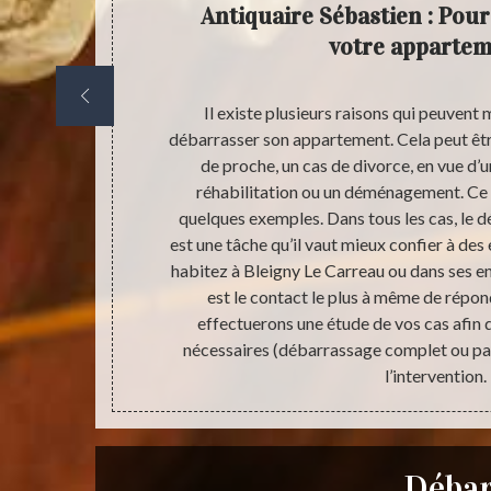
re la
Antiquaire Sébastien : Pou
ébarras
votre appartem
st surtout de
Il existe plusieurs raisons qui peuvent 
ucoup de temps
débarrasser son appartement. Cela peut êtr
 à certains
de proche, un cas de divorce, en vue d’u
e Carreau peut
réhabilitation ou un déménagement. Ce 
uipe saura
quelques exemples. Dans tous les cas, le
us souhaiterez
est une tâche qu’il vaut mieux confier à des 
le ou qui ont
habitez à Bleigny Le Carreau ou dans ses e
ns à ce que le
est le contact le plus à même de répo
leur des
effectuerons une étude de vos cas afin 
nécessaires (débarrassage complet ou part
l’intervention.
Débar