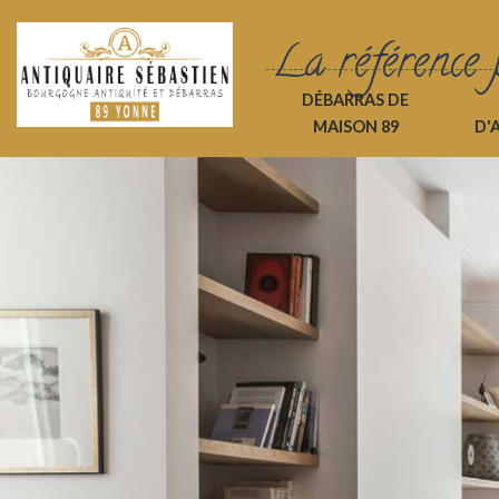
La référence 
DÉBARRAS DE
MAISON 89
D'