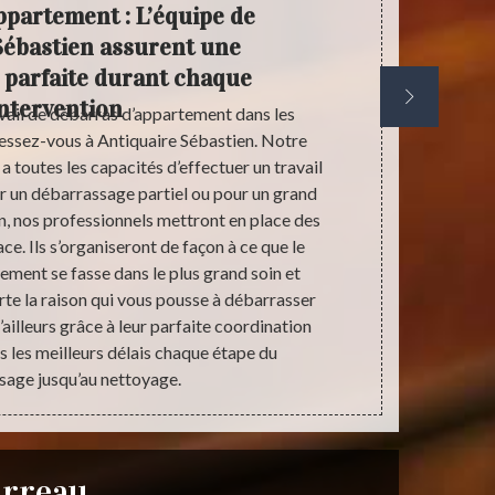
ppartement : L’équipe de
Ant
Sébastien assurent une
déb
 parfaite durant chaque
intervention
vail de débarras d’appartement dans les
Pour vos be
ressez-vous à Antiquaire Sébastien. Notre
ailleurs d
a toutes les capacités d’effectuer un travail
entreprise 
r un débarrassage partiel ou pour un grand
d’assurer d
on, nos professionnels mettront en place des
débarrasser 
ce. Ils s’organiseront de façon à ce que le
besoins. Lors
ment se fasse dans le plus grand soin et
est inférie
te la raison qui vous pousse à débarrasser
payante. Tout
ailleurs grâce à leur parfaite coordination
des tarifs t
ns les meilleurs délais chaque étape du
professionnel
sage jusqu’au nettoyage.
n
arreau