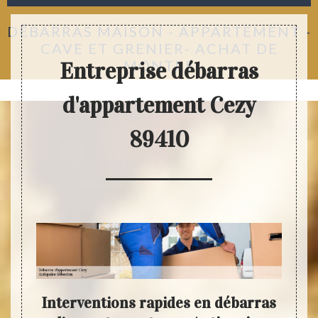
DÉBARRAS MAISON - APPARTEMENT -
CAVE ET GRENIER- ACHAT DE
MONTRE
Entreprise débarras
d'appartement Cezy
89410
Interventions rapides en débarras
Anti