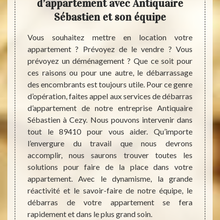
d’appartement avec Antiquaire
déb
r
Sébastien et son équipe
Vous souhaitez mettre en location votre
Vous 
appartement ? Prévoyez de le vendre ? Vous
appart
où l’on
prévoyez un déménagement ? Que ce soit pour
locata
les. Au
ces raisons ou pour une autre, le débarrassage
ménag
rtement
des encombrants est toujours utile. Pour ce genre
équipe
 toutes
d’opération, faites appel aux services de débarras
pren
ns, des
d’appartement de notre entreprise Antiquaire
débarr
tant de
Sébastien à Cezy. Nous pouvons intervenir dans
genre 
appel à
tout le 89410 pour vous aider. Qu’importe
nettoy
quaire
l’envergure du travail que nous devrons
appart
 allons
accomplir, nous saurons trouver toutes les
sur tou
r de vos
solutions pour faire de la place dans votre
surtou
der au
appartement. Avec le dynamisme, la grande
grande
age. Le
réactivité et le savoir-faire de notre équipe, le
le vid
z ainsi
débarras de votre appartement se fera
dès auj
utile si
rapidement et dans le plus grand soin.
e votre