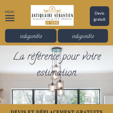
MENU
Devis
gratuit
indisponible
indisponible
La référence pour votre
estimation
DEVIS ET DÉPLACEMENT GRATUITS