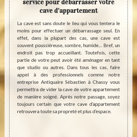
lus
service pour débarrasser votre
déb
s du
cave d’appartement
Il exi
ent
propri
La cave est sans doute le lieu qui vous tentera le
peut ê
moins pour effectuer un débarrassage seul. En
e votre
un cas
effet, dans la plupart des cas, une cave est
agement
une ré
souvent poussiéreuse, sombre, humide… Bref, un
iquaire
sont b
endroit pas trop accueillant. Toutefois, cette
grande
tous l
partie de votre peut avoir été aménager en tant
t, vous
une tâ
que studio ou autres. Dans tous les cas, faire
barras
en la 
appel à des professionnels comme notre
grand
ses en
entreprise Antiquaire Sébastien à Chassy vous
ération
le plu
permettra de vider la cave de votre appartement
Si vous
effec
de manière soigné. Après notre passage, soyez
 ne pas
déte
toujours certain que votre cave d’appartement
ement à
(débar
retrouvera toute sa propreté et plus d’espace.
tion de
durée d
appel à
barras
 offrir