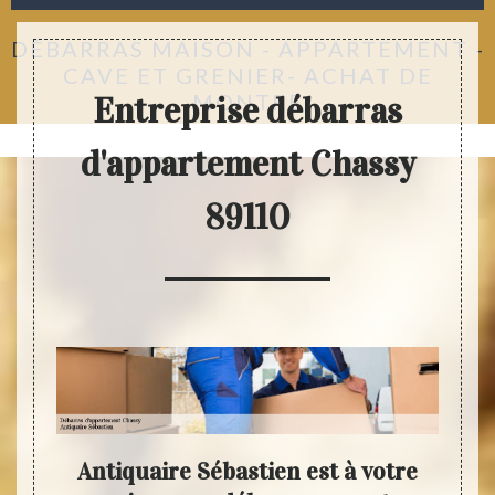
DÉBARRAS MAISON - APPARTEMENT -
CAVE ET GRENIER- ACHAT DE
MONTRE
Entreprise débarras
d'appartement Chassy
89110
tez
Antiquaire Sébastien est à votre
Ant