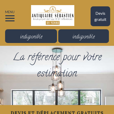
MENU
Devis
gratuit
indisponible
indisponible
La référence pour votre
estimation
DEVIS ET DÉPLACEMENT GRATUITS