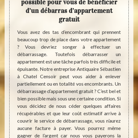
rent
possible pour vous de bénéficier
de
rant
d’un débarras d’appartement
gratuit
Notre 
Censoi
barras
Vous avez des tas d’encombrant qui prennent
votre
itions,
beaucoup trop de place dans votre appartement
appart
 Notre
? Vous devriez songer à effectuer un
idée d
pacités
débarrassage. Toutefois débarrasser un
souhai
it pour
appartement est une tâche parfois très difficile et
reste 
vidage.
épuisante. Notre entreprise Antiquaire Sébastien
vrai t
onnels
à Chatel Censoir peut vous aider à enlever
dans v
ravail
partiellement ou en totalité vos encombrants. Un
des en
 que le
débarrassage d’appartement gratuit ? C’est bel et
tous l
dans le
bien possible mais sous une certaine condition. Si
fourch
importe
vous décidez de nous céder quelques affaires
questi
r votre
récupérables et que leur coût estimatif arrive à
rempli
arfaite
couvrir le service de débarrassage, vous n’aurez
pourre
eilleurs
aucune facture à payer. Vous pourrez même
usqu’au
gagner de l’argent car nous vous payerons la