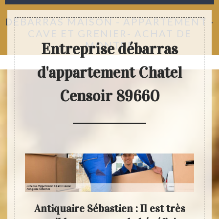
DÉBARRAS MAISON - APPARTEMENT -
CAVE ET GRENIER- ACHAT DE
MONTRE
Entreprise débarras
d'appartement Chatel
Censoir 89660
quipe
Antiquaire Sébastien : Il est très
De