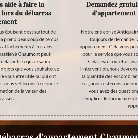
 aide à faire la
Demandez gratuit
 lors du débarras
d’appartement 
tement
lus épuisant c’est surtout de
Notre entreprise Antiquai
 cela prend beaucoup de temps
toujours de demander v
es attachements à certains
appartement. Cela vous perm
ébastien à Chaumont peut
pour le service que vous s
 cela, notre équipe saura
Cela reste toutefois esti
s objets que vous souhaiterez
l’intervention, nous devron
e vous être utile ou qui ont
la quantité des encombrants
, nous veillerons à ce que le
cas, nous resterons toujour
imation de la valeur des
vous avez des questions
rasser.
remplirez le formulaire de
appe
ébarras d'appartement Chaumo