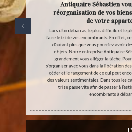
i vous
Antiquaire Sébastien vous
r
réorganisation de vos biens
de votre appar
faires qui ne
Lors d’un débarras, le plus difficile et le p
re appartement
faire le tri de vos encombrants. En effet,
d’objets, de
d’autant plus que vous pourriez avoir d
être tant de
objets. Notre entreprise Antiquaire S
reprise de
grandement vous alléger la tâche. Pour
. Nous allons
s’organiser avec vous dans la libération de
 en fonction du
céder et le rangement de ce qui peut encor
ettoyage. Le
des valeurs sentimentales. Dans tous les cas
space. C’est
tri se passe vite afin de passer à l’est
 le grenier de
encombrants à débar
le.
D