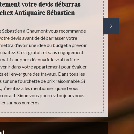
ement votre devis débarras
A
chez Antiquaire Sébastien
débar
re Sébastien à Chaumont vous recommande
Vous prévo
otre devis avant de débarrasser votre
accueillir d
ettra d’avoir une idée du budget à prévoir
ménage ? An
ouhaitez. C’est gratuit et sans engagement.
votre en
matif car pour découvrir le vrai tarif de
débarrassage
s venir dans votre appartement pour évaluer
pouvons déba
 et l’envergure des travaux. Dans tous les
appartement
s sur une fourchette de prix raisonnable. Si
faire lors du
, n’hésitez à les mentionner quand vous
ont des gran
 contact. Sinon vous pourrez toujours nous
votr
ler sur nos numéros.
nt