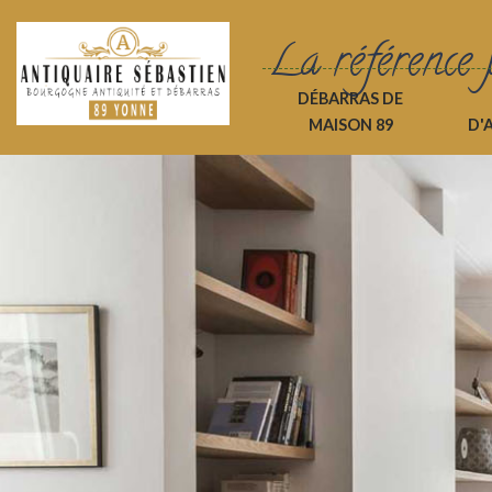
La référence 
DÉBARRAS DE
MAISON 89
D'