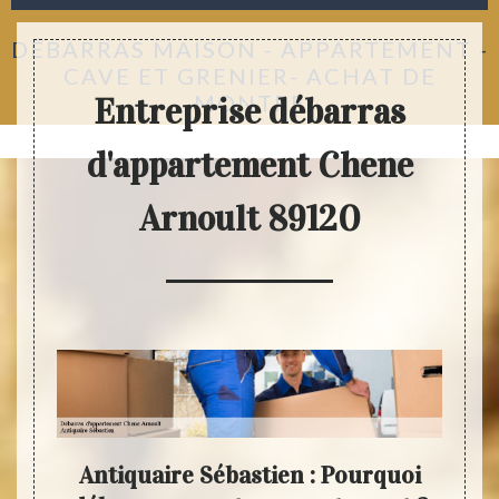
DÉBARRAS MAISON - APPARTEMENT -
CAVE ET GRENIER- ACHAT DE
MONTRE
Entreprise débarras
d'appartement Chene
Arnoult 89120
le
Antiquaire Sébastien : Pourquoi
L’é