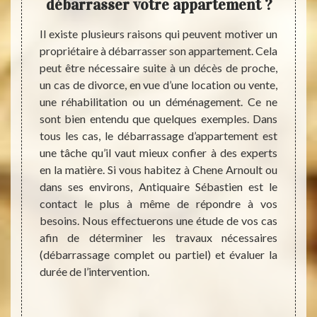
ent à
débarrasser votre appartement ?
se d
tien
dé
Il existe plusieurs raisons qui peuvent motiver un
propriétaire à débarrasser son appartement. Cela
ement,
Vous 
peut être nécessaire suite à un décès de proche,
uipe de
mise e
un cas de divorce, en vue d’une location ou vente,
r faire
vous p
une réhabilitation ou un déménagement. Ce ne
s qu’ils
appar
sont bien entendu que quelques exemples. Dans
evé de
Antiqu
tous les cas, le débarrassage d’appartement est
 genre
depui
une tâche qu’il vaut mieux confier à des experts
ins cas
avons 
en la matière. Si vous habitez à Chene Arnoult ou
lubres.
nombr
dans ses environs, Antiquaire Sébastien est le
tien ou
notre 
contact le plus à même de répondre à vos
 d’un
missio
besoins. Nous effectuerons une étude de vos cas
pêchera
confié
afin de déterminer les travaux nécessaires
ébarras
seulem
(débarrassage complet ou partiel) et évaluer la
 Ils en
pouvon
durée de l’intervention.
 ménage
89120