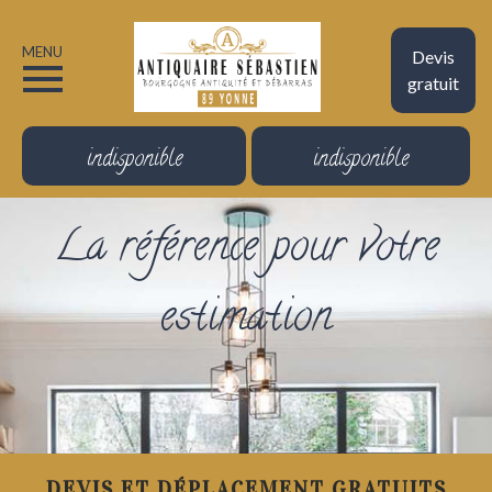
MENU
Devis
gratuit
indisponible
indisponible
La référence pour votre
estimation
DEVIS ET DÉPLACEMENT GRATUITS