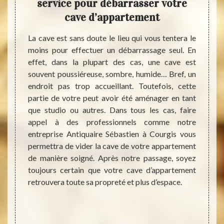
rent
service pour débarrasser votre
d’
rant
cave d’appartement
gra
dé
La cave est sans doute le lieu qui vous tentera le
moins pour effectuer un débarrassage seul. En
barras
Vous d
effet, dans la plupart des cas, une cave est
itions,
appart
souvent poussiéreuse, sombre, humide… Bref, un
 Notre
ou aut
endroit pas trop accueillant. Toutefois, cette
acités
Sébas
partie de votre peut avoir été aménager en tant
it pour
dispon
que studio ou autres. Dans tous les cas, faire
vidage.
serez
appel à des professionnels comme notre
onnels
d’ap
entreprise Antiquaire Sébastien à Courgis vous
ravail
profes
permettra de vider la cave de votre appartement
 que le
se fer
de manière soigné. Après notre passage, soyez
dans le
avez d
toujours certain que votre cave d’appartement
importe
dérang
retrouvera toute sa propreté et plus d’espace.
r votre
ne pas
arfaite
vos en
eilleurs
nous 
usqu’au
d’appa