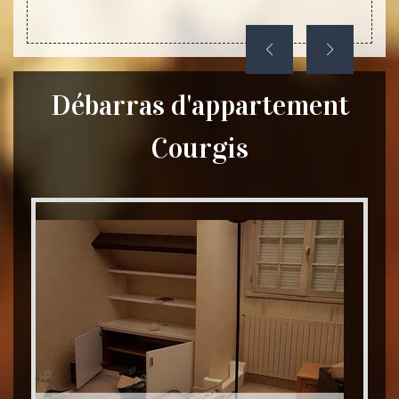
une ple
Débarras d'appartement
Courgis