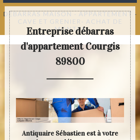
DÉBARRAS MAISON - APPARTEMENT -
CAVE ET GRENIER- ACHAT DE
MONTRE
Entreprise débarras
d'appartement Courgis
89800
quipe
Antiquaire Sébastien est à votre
An