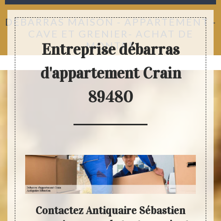
DÉBARRAS MAISON - APPARTEMENT -
CAVE ET GRENIER- ACHAT DE
MONTRE
Entreprise débarras
d'appartement Crain
89480
e
Contactez Antiquaire Sébastien
An