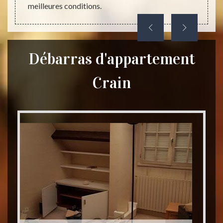
meilleures conditions.
une ple
Débarras d'appartement
Crain