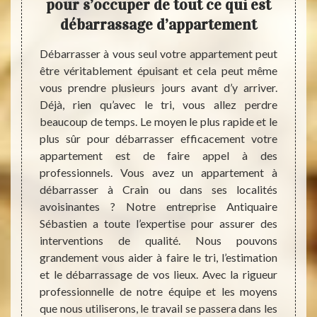
nous
pour s’occuper de tout ce qui est
d’
débarrassage d’appartement
gra
dé
Débarrasser à vous seul votre appartement peut
être véritablement épuisant et cela peut même
er tout
Vous d
vous prendre plusieurs jours avant d’y arriver.
ubles,
appart
Déjà, rien qu’avec le tri, vous allez perdre
en plus
ou aut
beaucoup de temps. Le moyen le plus rapide et le
, il se
Sébas
plus sûr pour débarrasser efficacement votre
car des
dispon
appartement est de faire appel à des
quaire
serez
professionnels. Vous avez un appartement à
 c’est
d’ap
débarrasser à Crain ou dans ses localités
ets aux
profes
avoisinantes ? Notre entreprise Antiquaire
uveaux
se fer
Sébastien a toute l’expertise pour assurer des
r à des
avez d
interventions de qualité. Nous pouvons
ou des
dérang
grandement vous aider à faire le tri, l’estimation
e, ils
ne pas
et le débarrassage de vos lieux. Avec la rigueur
 notre
vos en
professionnelle de notre équipe et les moyens
in. Les
nous 
que nous utiliserons, le travail se passera dans les
etterie
d’appa