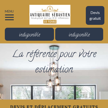
MENU
Devis
gratuit
indisponible
indisponible
La référence pour votre
estimation
DEVIS ET DÉPLACEMENT GRATUITS