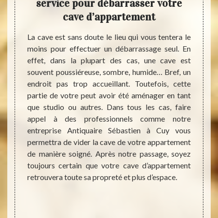
re
service pour débarrasser votre
d’
les
cave d’appartement
ionnels
La cave est sans doute le lieu qui vous tentera le
Vous 
rtement
moins pour effectuer un débarrassage seul. En
appar
iquaire
effet, dans la plupart des cas, une cave est
prévo
ices de
souvent poussiéreuse, sombre, humide… Bref, un
ces ra
ent lors
endroit pas trop accueillant. Toutefois, cette
des en
payant.
partie de votre peut avoir été aménager en tant
d’opér
ras est
que studio ou autres. Dans tous les cas, faire
d’appa
ur des
appel à des professionnels comme notre
Sébast
x. Dans
entreprise Antiquaire Sébastien à Cuy vous
tout 
eur des
permettra de vider la cave de votre appartement
l’env
service
de manière soigné. Après notre passage, soyez
accom
t, avec
toujours certain que votre cave d’appartement
solut
n souci
retrouvera toute sa propreté et plus d’espace.
appar
ue nous
réacti
débar
rapide