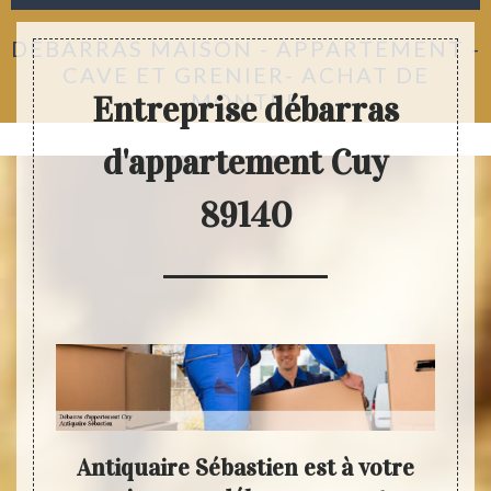
DÉBARRAS MAISON - APPARTEMENT -
CAVE ET GRENIER- ACHAT DE
MONTRE
Entreprise débarras
d'appartement Cuy
89140
Antiquaire Sébastien est à votre
Inte