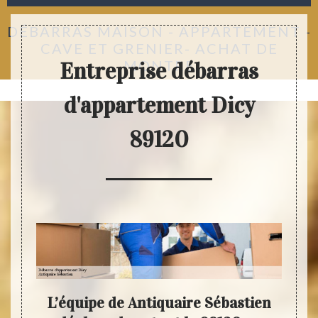
DÉBARRAS MAISON - APPARTEMENT -
CAVE ET GRENIER- ACHAT DE
MONTRE
Entreprise débarras
d'appartement Dicy
89120
quipe
L’équipe de Antiquaire Sébastien