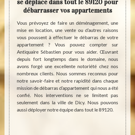
rent
se déplace dans tout le 89120 pour
fai
rant
débarrasser vos appartements
Vous prévoyez de faire un déménagement, une
mise en location, une vente ou d’autres raisons
barras
Débarr
vous poussent à effectuer le débarras de votre
itions,
ou un
appartement ? Vous pouvez compter sur
 Notre
jouets
Antiquaire Sébastien pour vous aider. Œuvrant
fectuer
des dé
depuis fort longtemps dans le domaine, nous
our un
peut q
avons forgé une excellente notoriété chez nos
vidage.
souve
nombreux clients. Nous sommes reconnus pour
onnels
Sébas
notre savoir-faire et notre rapidité dans chaque
ravail
pourqu
mission de débarras d’appartement qui nous a été
 que le
valeu
confié. Nos interventions ne se limitent pas
dans le
propri
seulement dans la ville de Dicy. Nous pouvons
importe
assoc
aussi déployer notre équipe dans tout le 89120.
r votre
orphe
arfaite
trouv
eilleurs
magasi
usqu’au
déchet