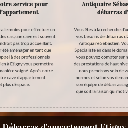
votre service pour
Antiquaire Sébas
 d’appartement
débarras d
era le moins pour effectuer un
Vous êtes à la recherche d’
 des cas, une cave est souvent
vos besoins de débarras d
droit pas trop accueillant.
Antiquaire Sébastien. Vou
ir été aménager en tant que
Spécialiste en dans le doma
 appel à des professionnels
vous pouvez compter sur n
ien à Etigny vous permettra
des prestations de haut niv
manière soigné. Après notre
nous prendrons soin de va
otre cave d’appartement
normes et selon vos demand
t plus d’espace.
son équipe de débarrassage
que soit la raison qui moti
Débarras d'appartement Etigny