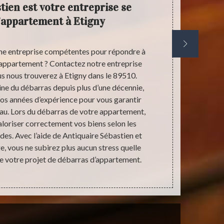
tien est votre entreprise se
I
’appartement à Etigny
d’app
une entreprise compétentes pour répondre à
Vous souhait
’appartement ? Contactez notre entreprise
vendre ? 
s nous trouverez à Etigny dans le 89510.
raisons o
ine du débarras depuis plus d’une décennie,
toujours uti
os années d’expérience pour vous garantir
débarras d
eau. Lors du débarras de votre appartement,
Etigny. Nou
loriser correctement vos biens selon les
Qu’importe
es. Avec l’aide de Antiquaire Sébastien et
saurons tro
, vous ne subirez plus aucun stress quelle
appartement.
ve votre projet de débarras d’appartement.
de notre équi