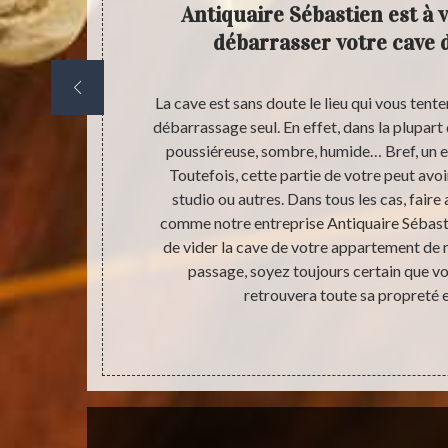
our le
Antiquaire Sébastien est à 
orce et
débarrasser votre cave
fficiles et
La cave est sans doute le lieu qui vous tent
ent. Ne vous
débarrassage seul. En effet, dans la plupart
re stress en
poussiéreuse, sombre, humide… Bref, un en
es moments
Toutefois, cette partie de votre peut avo
pect tout en
studio ou autres. Dans tous les cas, faire
re se fera
comme notre entreprise Antiquaire Sébast
us de question
de vider la cave de votre appartement de 
pouvons vous
passage, soyez toujours certain que v
rras de votre
retrouvera toute sa propreté e