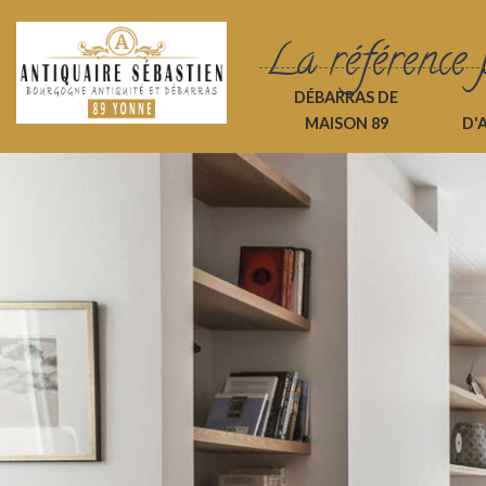
La référence 
DÉBARRAS DE
MAISON 89
D'