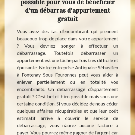
ent à
possible pour vous de bénéficier
d
tien
d’un débarras d’appartement
Sé
gratuit
ement,
Vous s
uipe de
pour e
Vous avez des tas d’encombrant qui prennent
uronnes
à Font
beaucoup trop de place dans votre appartement
éjà des
le 896
? Vous devriez songer à effectuer un
 et ont
découv
débarrassage. Toutefois débarrasser un
e genre
des c
appartement est une tâche parfois très difficile et
ins cas
partiel
épuisante. Notre entreprise Antiquaire Sébastien
lubres.
d’un 
à Fontenay Sous Fouronnes peut vous aider à
tien ou
l’esti
enlever partiellement ou en totalité vos
 d’un
l’enve
encombrants. Un débarrassage d’appartement
pêchera
venons
gratuit ? C’est bel et bien possible mais sous une
ébarras
pas t
certaine condition. Si vous décidez de nous céder
 Ils en
d’appa
quelques affaires récupérables et que leur coût
 ménage
Sébast
estimatif arrive à couvrir le service de
portef
débarrassage, vous n’aurez aucune facture à
très a
payer. Vous pourrez même gagner de l’argent car