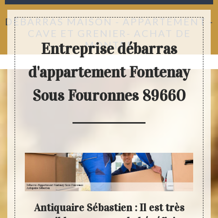
DÉBARRAS MAISON - APPARTEMENT -
CAVE ET GRENIER- ACHAT DE
MONTRE
Entreprise débarras
d'appartement Fontenay
Sous Fouronnes 89660
le
Antiquaire Sébastien : Il est très