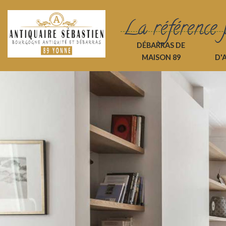
La référence 
DÉBARRAS DE
MAISON 89
D'