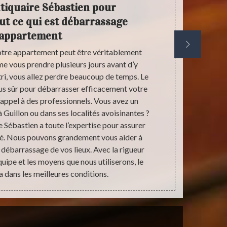
tiquaire Sébastien pour
ut ce qui est débarrassage
appart
’appartement
otre appartement peut être véritablement
Débarrasse
e vous prendre plusieurs jours avant d’y
débarrasse
e tri, vous allez perdre beaucoup de temps. Le
beaucoup plus
lus sûr pour débarrasser efficacement votre
descente qu’i
appel à des professionnels. Vous avez un
tous les dé
Guillon ou dans ses localités avoisinantes ?
impeccable. 
 Sébastien a toute l’expertise pour assurer
parfaite ent
ité. Nous pouvons grandement vous aider à
faire recou
 le débarrassage de vos lieux. Avec la rigueur
résultat à l
uipe et les moyens que nous utiliserons, le
dans le 89420
a dans les meilleures conditions.