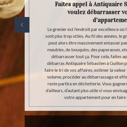
ce pour
Faites appel à Antiquaire 
ment
voulez débarrasser vo
d’apparteme
r effectuer un
Le grenier est l’endroit par excellence où l
ave est souvent
sont plus trop utiles. Au fil des années, le
accueillant.
peut alors être massivement entasser par
 en tant que
meubles, de bouquins, des paperasses, etc.
ofessionnels
débarrasser tout ça. Pour cela, faites a
ous permettra
débarras Antiquaire Sébastien à Guillon p
. Après notre
faire le tri de vos affaires, estimer la vale
partement
volume, procéder au débarrassage et effe
.
reste partira en déchetterie. Vous gagnere
d’ailleurs, d’autant plus utile si vous envi
votre appartement pour en faire 