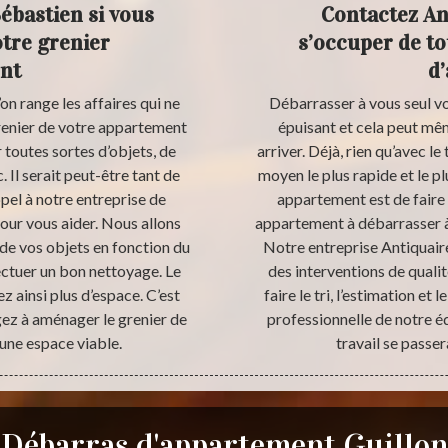
Sébastien si vous
Contactez An
tre grenier
s’occuper de to
nt
d
’on range les affaires qui ne
Débarrasser à vous seul v
 grenier de votre appartement
épuisant et cela peut mêm
 toutes sortes d’objets, de
arriver. Déjà, rien qu’avec l
 Il serait peut-être tant de
moyen le plus rapide et le p
ppel à notre entreprise de
appartement est de faire 
our vous aider. Nous allons
appartement à débarrasser à 
ur de vos objets en fonction du
Notre entreprise Antiquaire
ctuer un bon nettoyage. Le
des interventions de qual
z ainsi plus d’espace. C’est
faire le tri, l’estimation et
sagez à aménager le grenier de
professionnelle de notre éq
une espace viable.
travail se passer
Débarras d'appartement Guillon