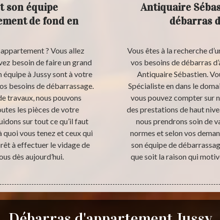
t son équipe
Antiquaire Sébas
ement de fond en
débarras d
 appartement ? Vous allez
Vous êtes à la recherche d’
vez besoin de faire un grand
vos besoins de débarras d
 équipe à Jussy sont à votre
Antiquaire Sébastien. Vo
vos besoins de débarrassage.
Spécialiste en dans le doma
de travaux, nous pouvons
vous pouvez compter sur n
utes les pièces de votre
des prestations de haut niv
dons sur tout ce qu’il faut
nous prendrons soin de va
 à quoi vous tenez et ceux qui
normes et selon vos demand
rêt à effectuer le vidage de
son équipe de débarrassage
us dès aujourd’hui.
que soit la raison qui moti
Débarras d'appartement Jussy