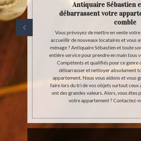
une
Antiquaire Sébastien e
d
débarrassent votre appart
e votre
comble
ent en vue de
Vous prévoyez de mettre en vente votre
? Antiquaire
accueillir de nouveaux locataires et vous a
 à Jussy. En
ménage ? Antiquaire Sébastien et toute son
débarras
entière service pour prendre en main tous 
que étape de
Compétents et qualifiés pour ce genre 
vous avez des
débarrasser et nettoyer absolument to
Nous tâcherons
appartement. Nous vous aidons et vous gui
ion de vos
faire lors du tri de vos objets surtout ceux
s vos besoins
ont des grandes valeurs. Alors, vous êtes p
ir une pleine
votre appartement ? Contactez-no