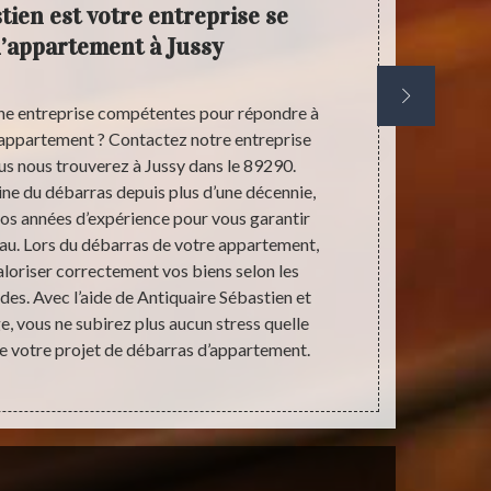
tien est votre entreprise se
Dé
’appartement à Jussy
A
co
une entreprise compétentes pour répondre à
Pour vous
’appartement ? Contactez notre entreprise
meilleures
us nous trouverez à Jussy dans le 89290.
équipe à Jus
ine du débarras depuis plus d’une décennie,
que ce soit 
os années d’expérience pour vous garantir
de l’interven
eau. Lors du débarras de votre appartement,
travail effica
loriser correctement vos biens selon les
appartemen
es. Avec l’aide de Antiquaire Sébastien et
qu’importe l
, vous ne subirez plus aucun stress quelle
C’est d’ailleu
ve votre projet de débarras d’appartement.
les meilleur