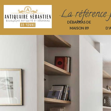
La référence 
DÉBARRAS DE
MAISON 89
D'