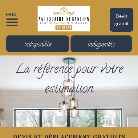
MENU
Devis
gratuit
indisponible
indisponible
La référence pour votre
estimation
DEVIS ET DÉPLACEMENT GRATUITS