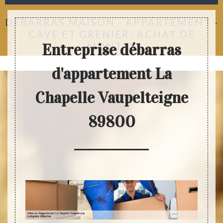
DÉBARRAS MAISON - APPARTEMENT -
CAVE ET GRENIER- ACHAT DE
MONTRE
Entreprise débarras
d'appartement La
Chapelle Vaupelteigne
89800