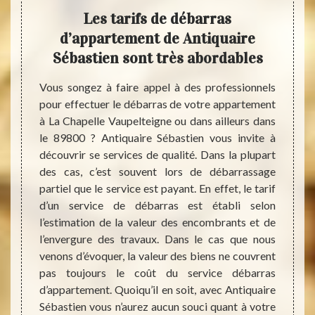
quoi
Les tarifs de débarras
C
nt ?
d’appartement de Antiquaire
nett
Sébastien sont très abordables
l’é
iver un
t. Cela
Vous songez à faire appel à des professionnels
Pour 
proche,
pour effectuer le débarras de votre appartement
vous p
 vente,
à La Chapelle Vaupelteigne ou dans ailleurs dans
Antiqu
. Ce ne
le 89800 ? Antiquaire Sébastien vous invite à
pour f
s. Dans
découvrir se services de qualité. Dans la plupart
années
ent est
des cas, c’est souvent lors de débarrassage
relevé
experts
partiel que le service est payant. En effet, le tarif
d’inte
hapelle
d’un service de débarras est établi selon
partic
iquaire
l’estimation de la valeur des encombrants et de
Cela p
ême de
l’envergure des travaux. Dans le cas que nous
dans
ons une
venons d’évoquer, la valeur des biens ne couvrent
propri
travaux
pas toujours le coût du service débarras
pas no
iel) et
d’appartement. Quoiqu’il en soit, avec Antiquaire
d’appa
Sébastien vous n’aurez aucun souci quant à votre
profit