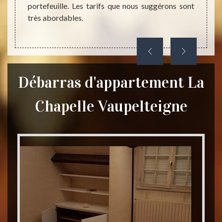
portefeuille. Les tarifs que nous suggérons sont
afin qu
très abordables.
Débarras d'appartement La
Chapelle Vaupelteigne