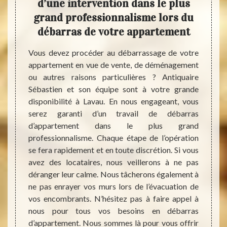
cier
d’une intervention dans le plus
déb
nt
grand professionnalisme lors du
débarras de votre appartement
Vous 
appart
ennent
Vous devez procéder au débarrassage de votre
locata
rtement
appartement en vue de vente, de déménagement
ménag
er un
ou autres raisons particulières ? Antiquaire
équipe
ser un
Sébastien et son équipe sont à votre grande
pren
cile et
disponibilité à Lavau. En nous engageant, vous
débarr
bastien
serez garanti d’un travail de débarras
genre 
llement
d’appartement dans le plus grand
nettoy
rassage
professionnalisme. Chaque étape de l’opération
appart
ossible
se fera rapidement et en toute discrétion. Si vous
sur tou
décidez
avez des locataires, nous veillerons à ne pas
surtou
bles et
déranger leur calme. Nous tâcherons également à
grande
service
ne pas enrayer vos murs lors de l’évacuation de
le vid
cture à
vos encombrants. N’hésitez pas à faire appel à
dès auj
ent car
nous pour tous vos besoins en débarras
d’appartement. Nous sommes là pour vous offrir