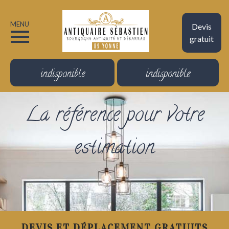
MENU
Devis
gratuit
indisponible
indisponible
La référence pour votre
estimation
DEVIS ET DÉPLACEMENT GRATUITS