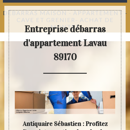
DÉBARRAS MAISON - APPARTEMENT -
CAVE ET GRENIER- ACHAT DE
MONTRE
Entreprise débarras
d'appartement Lavau
89170
très
Antiquaire Sébastien : Profitez
Anti