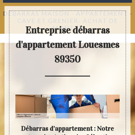
DÉBARRAS MAISON - APPARTEMENT -
CAVE ET GRENIER- ACHAT DE
MONTRE
Entreprise débarras
d'appartement Louesmes
89350
tre
Débarras d’appartement : Notre
Fair