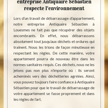
entreprise Antiquaire Sébastien
pou
s
respecte l’environnement
eprise
Lors d’un travail de débarrassage d’appartement,
Les ca
ins de
notre entreprise Antiquaire Sébastien à
moment
 notre
Louesmes ne fait pas que récupérer des objets
débar
s nous
encombrants. En effet, nous débarrassons
inquié
ialiste
absolument tout jusqu’aux déchets et ordures qui
allég
s d’une
traînent. Nous les trions de façon minutieuse en
servi
 années
respectant les règles. De cette manière, votre
pareil
tations
appartement pourra de nouveau être dans les
et res
 votre
normes sanitaires requis. Ces déchets, nous ne les
leur t
loriser
jetons pas non plus n’importe où : ils seront
le res
t selon
acheminés vers des déchetteries agréées. Ainsi,
questi
quaire
vous pouvez toujours faire confiance à Antiquaire
contac
vous ne
Sébastien pour que le travail de débarrassage de
commen
 raison
votre appartement se fasse proprement et dans
votre 
arras
les règles de l’art.