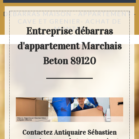
DÉBARRAS MAISON - APPARTEMENT -
CAVE ET GRENIER- ACHAT DE
MONTRE
Entreprise débarras
d'appartement Marchais
Beton 89120
tre
Contactez Antiquaire Sébastien
Déba