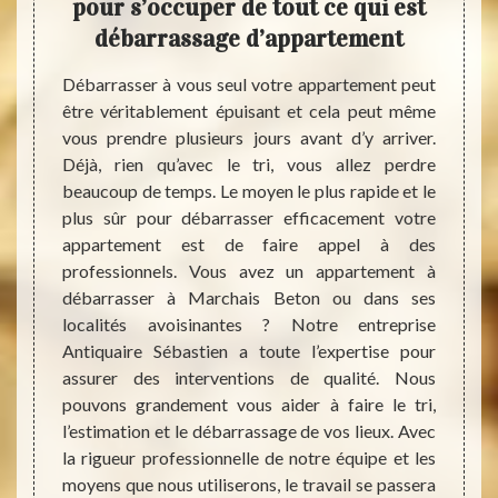
pour s’occuper de tout ce qui est
de 
eton
débarrassage d’appartement
une
eprise
Débarrasser à vous seul votre appartement peut
ins de
être véritablement épuisant et cela peut même
Pour 
 notre
vous prendre plusieurs jours avant d’y arriver.
d’appa
s nous
Déjà, rien qu’avec le tri, vous allez perdre
adres
89120.
beaucoup de temps. Le moyen le plus rapide et le
équipe
barras
plus sûr pour débarrasser efficacement votre
d’effe
compter
appartement est de faire appel à des
un déb
arantir
professionnels. Vous avez un appartement à
Lors 
ébarras
débarrasser à Marchais Beton ou dans ses
mettr
soin de
localités avoisinantes ? Notre entreprise
effica
on les
Antiquaire Sébastien a toute l’expertise pour
débarr
aide de
assurer des interventions de qualité. Nous
plus g
ipe de
pouvons grandement vous aider à faire le tri,
la rai
 stress
l’estimation et le débarrassage de vos lieux. Avec
appart
 projet
la rigueur professionnelle de notre équipe et les
coordin
moyens que nous utiliserons, le travail se passera
délais