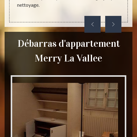
nettoyage.
déchet
Débarras d'appartement
Merry La Vallee