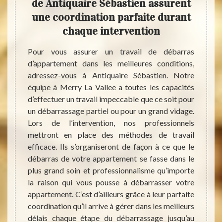
tre
de Antiquaire Sébastien assurent
fai
une coordination parfaite durant
chaque intervention
tera le
eul. En
Pour vous assurer un travail de débarras
Débarr
ave est
d’appartement dans les meilleures conditions,
ou un
ref, un
adressez-vous à Antiquaire Sébastien. Notre
jouets
, cette
équipe à Merry La Vallee a toutes les capacités
des dé
en tant
d’effectuer un travail impeccable que ce soit pour
peut q
, faire
un débarrassage partiel ou pour un grand vidage.
souve
 notre
Lors de l’intervention, nos professionnels
Sébas
rry La
mettront en place des méthodes de travail
pourqu
e votre
efficace. Ils s’organiseront de façon à ce que le
valeu
 notre
débarras de votre appartement se fasse dans le
propri
re cave
plus grand soin et professionnalisme qu’importe
assoc
reté et
la raison qui vous pousse à débarrasser votre
orphe
appartement. C’est d’ailleurs grâce à leur parfaite
trouv
coordination qu’il arrive à gérer dans les meilleurs
magasi
délais chaque étape du débarrassage jusqu’au
Vallee