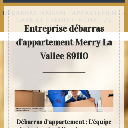
DÉBARRAS MAISON - APPARTEMENT -
CAVE ET GRENIER- ACHAT DE
MONTRE
Entreprise débarras
d'appartement Merry La
Vallee 89110
otre
Débarras d’appartement : L’équipe