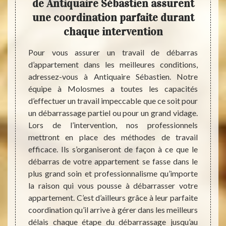
vos
de Antiquaire Sébastien assurent
déb
tre
une coordination parfaite durant
Il exi
chaque intervention
propri
peut ê
le plus
Pour vous assurer un travail de débarras
un cas
 de vos
d’appartement dans les meilleures conditions,
une ré
coup de
adressez-vous à Antiquaire Sébastien. Notre
sont b
oir des
équipe à Molosmes a toutes les capacités
tous l
reprise
d’effectuer un travail impeccable que ce soit pour
une tâ
 peut
un débarrassage partiel ou pour un grand vidage.
en la 
r cela,
Lors de l’intervention, nos professionnels
dans s
dans la
mettront en place des méthodes de travail
conta
z céder
efficace. Ils s’organiseront de façon à ce que le
besoin
us être
débarras de votre appartement se fasse dans le
afin 
s. Dans
plus grand soin et professionnalisme qu’importe
(débar
 tri se
la raison qui vous pousse à débarrasser votre
durée d
n de la
appartement. C’est d’ailleurs grâce à leur parfaite
coordination qu’il arrive à gérer dans les meilleurs
délais chaque étape du débarrassage jusqu’au