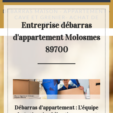
DÉBARRAS MAISON - APPARTEMENT -
CAVE ET GRENIER- ACHAT DE
MONTRE
Entreprise débarras
d'appartement Molosmes
89700
de à
Débarras d’appartement : L’équipe
Ant