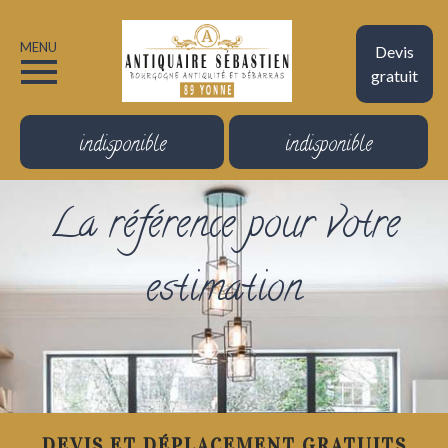
MENU
Devis
gratuit
indisponible
indisponible
La référence pour votre
estimation
DEVIS ET DÉPLACEMENT GRATUITS