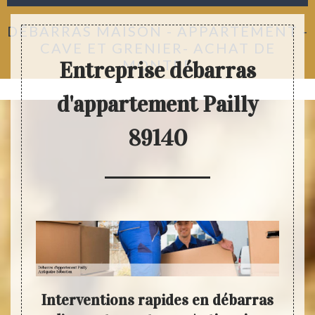
DÉBARRAS MAISON - APPARTEMENT -
CAVE ET GRENIER- ACHAT DE
MONTRE
Entreprise débarras
d'appartement Pailly
89140
Interventions rapides en débarras
De