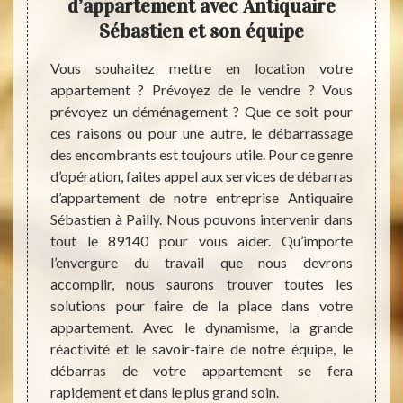
d’appartement avec Antiquaire
de
r
Sébastien et son équipe
Vous souhaitez mettre en location votre
Notre 
appartement ? Prévoyez de le vendre ? Vous
vous 
où l’on
prévoyez un déménagement ? Que ce soit pour
devis 
les. Au
ces raisons ou pour une autre, le débarrassage
Cela v
rtement
des encombrants est toujours utile. Pour ce genre
prévoi
 toutes
d’opération, faites appel aux services de débarras
gratui
ns, des
d’appartement de notre entreprise Antiquaire
estima
tant de
Sébastien à Pailly. Nous pouvons intervenir dans
l’inte
appel à
tout le 89140 pour vous aider. Qu’importe
appar
quaire
l’envergure du travail que nous devrons
encomb
 allons
accomplir, nous saurons trouver toutes les
tous l
r de vos
solutions pour faire de la place dans votre
fourch
der au
appartement. Avec le dynamisme, la grande
questi
age. Le
réactivité et le savoir-faire de notre équipe, le
rempli
z ainsi
débarras de votre appartement se fera
pourre
utile si
rapidement et dans le plus grand soin.
e votre