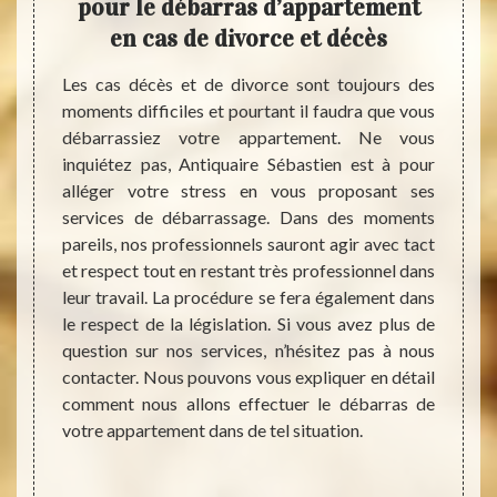
 est-
pour le débarras d’appartement
pos
en cas de divorce et décès
d
ement à
Les cas décès et de divorce sont toujours des
s vous
moments difficiles et pourtant il faudra que vous
Vous 
eprise
débarrassiez votre appartement. Ne vous
beauco
inement
inquiétez pas, Antiquaire Sébastien est à pour
? Vo
teur de
alléger votre stress en vous proposant ses
débar
r votre
services de débarrassage. Dans des moments
appart
e selon
pareils, nos professionnels sauront agir avec tact
épuisa
de vos
et respect tout en restant très professionnel dans
à Paro
ur est
leur travail. La procédure se fera également dans
ou en 
age, la
le respect de la législation. Si vous avez plus de
d’appa
pas de
question sur nos services, n’hésitez pas à nous
mais s
t à des
contacter. Nous pouvons vous expliquer en détail
de nou
coût de
comment nous allons effectuer le débarras de
que le
i fait
votre appartement dans de tel situation.
de déb
soin de
payer.
ntion.
nous v