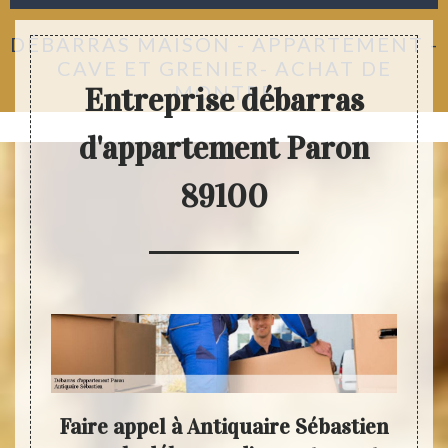
DÉBARRAS MAISON - APPARTEMENT -
CAVE ET GRENIER- ACHAT DE
MONTRE
Entreprise débarras
d'appartement Paron
89100
quel
Faire appel à Antiquaire Sébastien
Ant