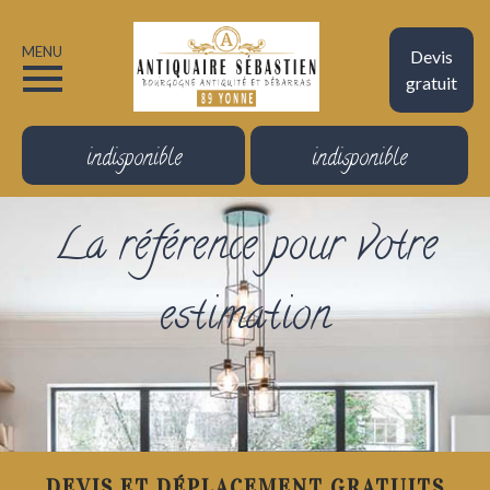
MENU
Devis
gratuit
indisponible
indisponible
La référence pour votre
estimation
DEVIS ET DÉPLACEMENT GRATUITS