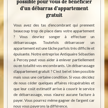
ent
possible pour vous de bénéficier
se
n
d’un débarras d’appartement
gratuit
 Percey
La cav
 votre
moins 
Vous avez des tas d’encombrant qui prennent
tement.
effet,
beaucoup trop de place dans votre appartement
udget à
souven
? Vous devriez songer à effectuer un
. C’est
endroi
débarrassage. Toutefois débarrasser un
utefois
partie
appartement est une tâche parfois très difficile et
arif de
que st
épuisante. Notre entreprise Antiquaire Sébastien
s votre
appel
à Percey peut vous aider à enlever partiellement
té des
entrep
ou en totalité vos encombrants. Un débarrassage
x. Dans
permet
d’appartement gratuit ? C’est bel et bien possible
sur une
de man
mais sous une certaine condition. Si vous décidez
vez des
toujou
de nous céder quelques affaires récupérables et
nd vous
retrou
que leur coût estimatif arrive à couvrir le service
on vous
de débarrassage, vous n’aurez aucune facture à
éros.
payer. Vous pourrez même gagner de l’argent car
nous vous payerons la différence.