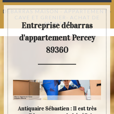
DÉBARRAS MAISON - APPARTEMENT -
CAVE ET GRENIER- ACHAT DE
MONTRE
Entreprise débarras
d'appartement Percey
89360
tre
Antiquaire Sébastien : Il est très
Ant