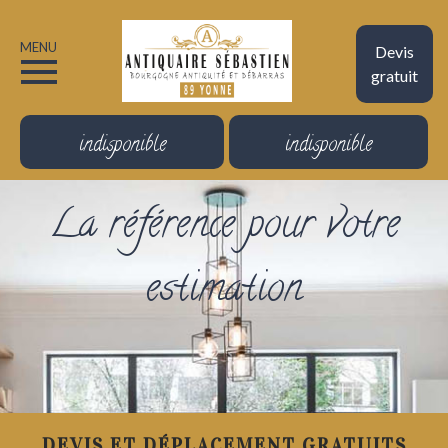
MENU
Devis
gratuit
indisponible
indisponible
La référence pour votre
estimation
DEVIS ET DÉPLACEMENT GRATUITS