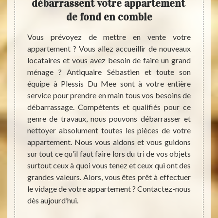
ire
débarrassent votre appartement
de
de fond en comble
 votre
Vous prévoyez de mettre en vente votre
Notre 
? Vous
appartement ? Vous allez accueillir de nouveaux
Du Me
t pour
locataires et vous avez besoin de faire un grand
votre
rassage
ménage ? Antiquaire Sébastien et toute son
appart
e genre
équipe à Plessis Du Mee sont à votre entière
idée d
ébarras
service pour prendre en main tous vos besoins de
souhai
iquaire
débarrassage. Compétents et qualifiés pour ce
reste 
ouvons
genre de travaux, nous pouvons débarrasser et
vrai t
 aider.
nettoyer absolument toutes les pièces de votre
dans v
e nous
appartement. Nous vous aidons et vous guidons
des en
 toutes
sur tout ce qu’il faut faire lors du tri de vos objets
tous l
s votre
surtout ceux à quoi vous tenez et ceux qui ont des
fourch
grande
grandes valeurs. Alors, vous êtes prêt à effectuer
questi
ipe, le
le vidage de votre appartement ? Contactez-nous
rempli
e fera
dès aujourd’hui.
pourre