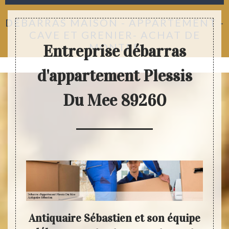
DÉBARRAS MAISON - APPARTEMENT -
CAVE ET GRENIER- ACHAT DE
MONTRE
Entreprise débarras
d'appartement Plessis
Du Mee 89260
arras
Antiquaire Sébastien et son équipe
De