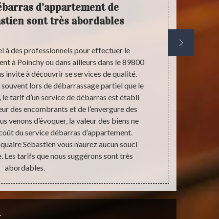
débarras d’appartement de
An
stien sont très abordables
profes
l à des professionnels pour effectuer le
Vous devez p
nt à Poinchy ou dans ailleurs dans le 89800
vente, de d
 invite à découvrir se services de qualité.
Sébastien et
t souvent lors de débarrassage partiel que le
nous en
 le tarif d’un service de débarras est établi
d’apparteme
aleur des encombrants et de l’envergure des
l’opération 
us venons d’évoquer, la valeur des biens ne
locataires, n
 coût du service débarras d’appartement.
également
tiquaire Sébastien vous n’aurez aucun souci
encombrants.
e. Les tarifs que nous suggérons sont très
en débarras 
abordables.
y