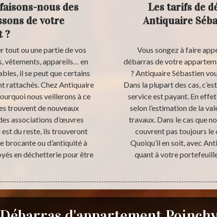
 faisons-nous des
Les tarifs de 
ssons de votre
Antiquaire Séba
 ?
r tout ou une partie de vos
Vous songez à faire appe
s, vêtements, appareils… en
débarras de votre apparteme
bles, il se peut que certains
? Antiquaire Sébastien vous
nt rattachés. Chez Antiquaire
Dans la plupart des cas, c’es
ourquoi nous veillerons à ce
service est payant. En effet,
les trouvent de nouveaux
selon l’estimation de la v
 des associations d’œuvres
travaux. Dans le cas que no
 est du reste, ils trouveront
couvrent pas toujours le
e brocante ou d’antiquité à
Quoiqu’il en soit, avec An
oyés en déchetterie pour être
quant à votre portefeuill
Débarras d'appartement Poinch