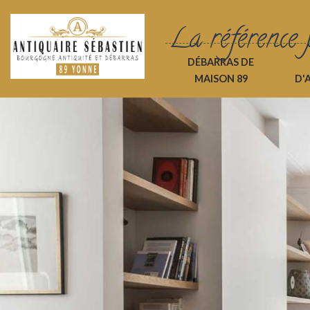
La référence 
DÉBARRAS DE
MAISON 89
D'