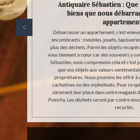
ce pour
Antiquaire Sébastien : Que
ment
biens que nous débarra
appartement
r effectuer un
Débarrasser un appartement, c’est enleve
ave est souvent
encombrants : meubles, jouets, tapisserie
accueillant.
plus des déchets. Parmi les objets récupéra
 en tant que
vous tiennent à cœur car des souvenirs y so
ofessionnels
Sébastien, nous comprenons cela et c’est p
ous permettra
que vos objets aux valeurs sentimenta
. Après notre
propriétaires. Nous pouvons les offrir à
partement
caritatives ou des orphelinats. Pour ce qui
.
sûrement leur place dans notre magasin d
Poinchy. Les déchets seront par contre env
recyclés.