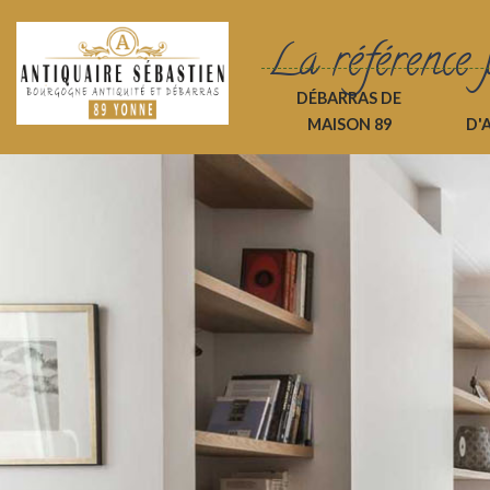
La référence 
DÉBARRAS DE
MAISON 89
D'