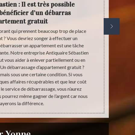
stien : Il est très possible
Débar
bénéficier d’un débarras
artement gratuit
brant qui prennent beaucoup trop de place
Lors d’un 
 ? Vous devriez songer à effectuer un
Antiquaire S
débarrasser un appartement est une tâche
des objets e
isante. Notre entreprise Antiquaire Sébastien
jusqu’aux 
ut vous aider à enlever partiellement ou en
minutie
 Un débarrassage d’appartement gratuit ?
appartement 
 mais sous une certaine condition. Si vous
Ces déchets
ues affaires récupérables et que leur coût
acheminés v
r le service de débarrassage, vous n’aurez
faire c
s pourrez même gagner de l’argent car nous
débarrassag
ayerons la différence.
r Yonne