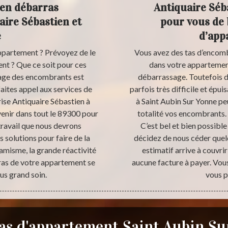
 en débarras
Antiquaire Séba
ire Sébastien et
pour vous de 
e
d’app
ppartement ? Prévoyez de le
Vous avez des tas d’encom
t ? Que ce soit pour ces
dans votre appartement
sage des encombrants est
débarrassage. Toutefois 
faites appel aux services de
parfois très difficile et épu
ise Antiquaire Sébastien à
à Saint Aubin Sur Yonne pe
enir dans tout le 89300 pour
totalité vos encombrants.
travail que nous devrons
C’est bel et bien possible
 solutions pour faire de la
décidez de nous céder quelq
amisme, la grande réactivité
estimatif arrive à couvri
rras de votre appartement se
aucune facture à payer. Vou
us grand soin.
vous p
as d'appartement Saint Aubin Su