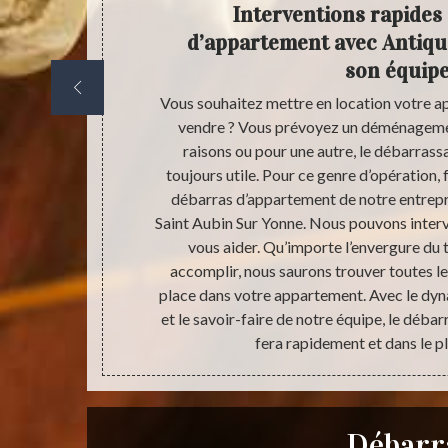
déplace
Interventions rapides
r vos
d’appartement avec Antiqua
son équip
cation, une
Vous souhaitez mettre en location votre a
arras de votre
vendre ? Vous prévoyez un déménagemen
astien pour
raisons ou pour une autre, le débarras
e, nous avons
toujours utile. Pour ce genre d’opération, 
ents. Nous
débarras d’appartement de notre entrepr
é dans chaque
Saint Aubin Sur Yonne. Nous pouvons interv
nfié. Nos
vous aider. Qu’importe l’envergure du 
e Saint Aubin
accomplir, nous saurons trouver toutes les
ans tout le
place dans votre appartement. Avec le dyn
et le savoir-faire de notre équipe, le déba
fera rapidement et dans le pl
Débarr