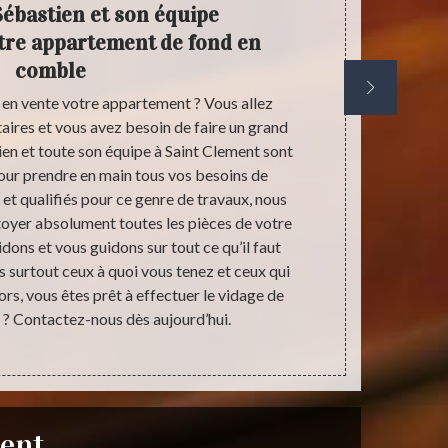
Sébastien et son équipe
Anti
tre appartement de fond en
réorga
comble
en vente votre appartement ? Vous allez
Lors d’un dé
taires et vous avez besoin de faire un grand
faire le tri 
en et toute son équipe à Saint Clement sont
d’autant p
pour prendre en main tous vos besoins de
objets. No
t qualifiés pour ce genre de travaux, nous
grandemen
oyer absolument toutes les pièces de votre
s’organiser a
ons et vous guidons sur tout ce qu’il faut
céder et le 
ts surtout ceux à quoi vous tenez et ceux qui
des valeurs s
ors, vous êtes prêt à effectuer le vidage de
tri se 
? Contactez-nous dès aujourd’hui.
ment