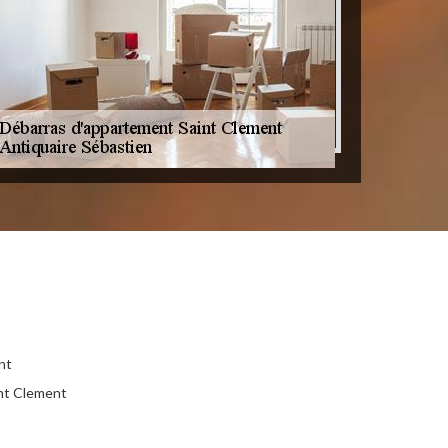
nt
int Clement