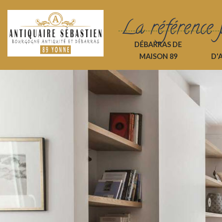
La référence 
DÉBARRAS DE
MAISON 89
D'