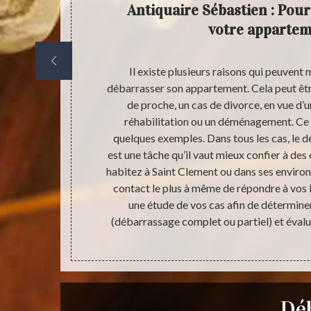
ébarras
Antiquaire Sébastien : Pou
stien
votre appartem
ent vous
Il existe plusieurs raisons qui peuvent 
 débarrasser
débarrasser son appartement. Cela peut êtr
 du budget à
de proche, un cas de divorce, en vue d’u
it et sans
réhabilitation ou un déménagement. Ce 
vrir le vrai
quelques exemples. Dans tous les cas, le
artement pour
est une tâche qu’il vaut mieux confier à des 
ravaux. Dans
habitez à Saint Clement ou dans ses environs
e de prix
contact le plus à même de répondre à vos
ntionner quand
une étude de vos cas afin de détermine
rez toujours
(débarrassage complet ou partiel) et évalue
Déb