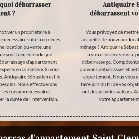
rquoi débarrasser
Antiquaire 
ent ?
débarrassent vo
motiver un propriétaire à
Vous prévoyez de mettre 
e nécessaire suite à un décès
accueillir de nouveaux loca
ne location ou vente, une
ménage ? Antiquaire Sébasti
ne sont bien entendu que
à votre entière service 
 débarrassage d’appartement
débarrassage. Compétents e
experts en la matière. Si vous
pouvons débarrasser et nett
, Antiquaire Sébastien est le
appartement. Nous vous aid
 besoins. Nous effectuerons
faire lors du tri de vos obje
r les travaux nécessaires
ont des grandes valeurs. Al
r la durée de l’intervention.
votre appartement 
arras d'appartement Saint Cle