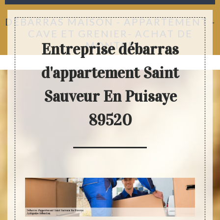
DÉBARRAS MAISON - APPARTEMENT -
CAVE ET GRENIER- ACHAT DE
MONTRE
Entreprise débarras
d'appartement Saint
Sauveur En Puisaye
89520