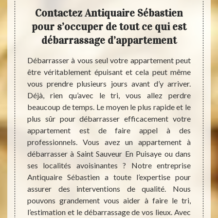
stien
Contactez Antiquaire Sébastien
Ant
ment
pour s’occuper de tout ce qui est
pos
s
débarrassage d’appartement
d
urs des
Débarrasser à vous seul votre appartement peut
ue vous
être véritablement épuisant et cela peut même
Vous 
e vous
vous prendre plusieurs jours avant d’y arriver.
beauco
 à pour
Déjà, rien qu’avec le tri, vous allez perdre
? Vo
nt ses
beaucoup de temps. Le moyen le plus rapide et le
débar
oments
plus sûr pour débarrasser efficacement votre
appart
ec tact
appartement est de faire appel à des
épuisa
el dans
professionnels. Vous avez un appartement à
à Sain
nt dans
débarrasser à Saint Sauveur En Puisaye ou dans
enlev
plus de
ses localités avoisinantes ? Notre entreprise
encom
 à nous
Antiquaire Sébastien a toute l’expertise pour
gratui
 détail
assurer des interventions de qualité. Nous
certai
rras de
pouvons grandement vous aider à faire le tri,
quelqu
l’estimation et le débarrassage de vos lieux. Avec
estim