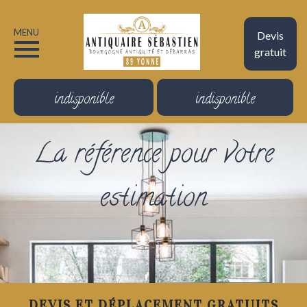
MENU
Devis
gratuit
indisponible
indisponible
La référence pour votre
estimation
DEVIS ET DÉPLACEMENT GRATUITS