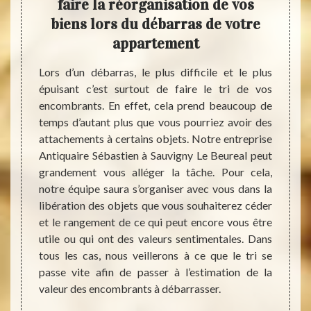
ment
faire la réorganisation de vos
de
s
biens lors du débarras de votre
appartement
urs des
Notre 
ue vous
Le Be
Lors d’un débarras, le plus difficile et le plus
e vous
demand
épuisant c’est surtout de faire le tri de vos
 à pour
appart
encombrants. En effet, cela prend beaucoup de
nt ses
idée d
temps d’autant plus que vous pourriez avoir des
oments
souhai
attachements à certains objets. Notre entreprise
ec tact
reste 
Antiquaire Sébastien à Sauvigny Le Beureal peut
el dans
vrai t
grandement vous alléger la tâche. Pour cela,
nt dans
dans v
notre équipe saura s’organiser avec vous dans la
plus de
des en
libération des objets que vous souhaiterez céder
 à nous
tous l
et le rangement de ce qui peut encore vous être
 détail
fourch
utile ou qui ont des valeurs sentimentales. Dans
rras de
questi
tous les cas, nous veillerons à ce que le tri se
rempli
passe vite afin de passer à l’estimation de la
pourre
valeur des encombrants à débarrasser.