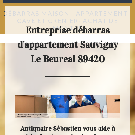
DÉBARRAS MAISON - APPARTEMENT -
CAVE ET GRENIER- ACHAT DE
MONTRE
Entreprise débarras
d'appartement Sauvigny
Le Beureal 89420
stien
Antiquaire Sébastien vous aide à
De