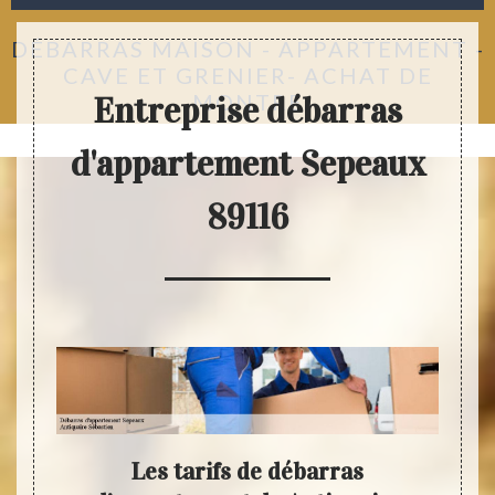
DÉBARRAS MAISON - APPARTEMENT -
CAVE ET GRENIER- ACHAT DE
MONTRE
Entreprise débarras
d'appartement Sepeaux
89116
tre
Les tarifs de débarras
Fair