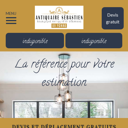
MENU
Devis
gratuit
indisponible
indisponible
La référence pour votre
estimation
DEVIS ET DÉPLACEMENT GRATUITS