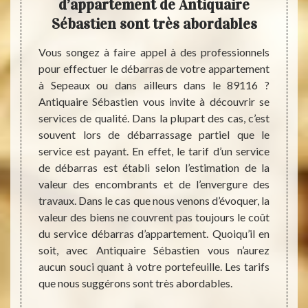
ent
d’appartement de Antiquaire
pou
n
Sébastien sont très abordables
Sepeaux
Vous songez à faire appel à des professionnels
Les ca
 votre
pour effectuer le débarras de votre appartement
moment
tement.
à Sepeaux ou dans ailleurs dans le 89116 ?
débar
udget à
Antiquaire Sébastien vous invite à découvrir se
inquié
. C’est
services de qualité. Dans la plupart des cas, c’est
allég
utefois
souvent lors de débarrassage partiel que le
servi
arif de
service est payant. En effet, le tarif d’un service
pareil
s votre
de débarras est établi selon l’estimation de la
et res
té des
valeur des encombrants et de l’envergure des
leur t
x. Dans
travaux. Dans le cas que nous venons d’évoquer, la
le res
sur une
valeur des biens ne couvrent pas toujours le coût
questi
vez des
du service débarras d’appartement. Quoiqu’il en
contac
nd vous
soit, avec Antiquaire Sébastien vous n’aurez
commen
on vous
aucun souci quant à votre portefeuille. Les tarifs
votre 
éros.
que nous suggérons sont très abordables.