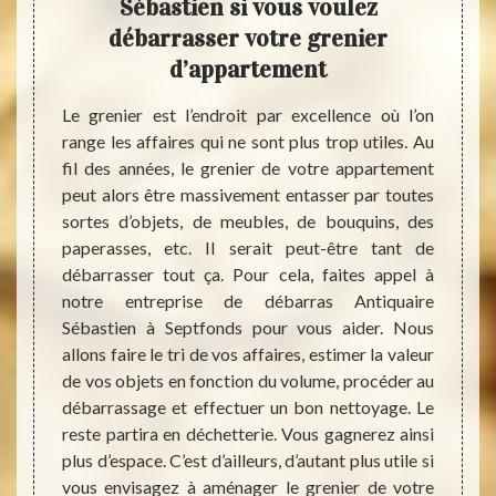
it
Sébastien si vous voulez
d
à
débarrasser votre grenier
Sé
d’appartement
Vous s
pour e
oujours
Le grenier est l’endroit par excellence où l’on
à Sept
 effet,
range les affaires qui ne sont plus trop utiles. Au
Antiqu
up plus
fil des années, le grenier de votre appartement
servic
 montée
peut alors être massivement entasser par toutes
souve
tefois,
sortes d’objets, de meubles, de bouquins, des
servic
éfis et
paperasses, etc. Il serait peut-être tant de
de déb
arras
débarrasser tout ça. Pour cela, faites appel à
valeur
 notre
notre entreprise de débarras Antiquaire
travau
arfaite
Sébastien à Septfonds pour vous aider. Nous
valeur
ce cas,
allons faire le tri de vos affaires, estimer la valeur
du ser
si vous
de vos objets en fonction du volume, procéder au
soit, 
at à la
débarrassage et effectuer un bon nettoyage. Le
aucun 
ervenir
reste partira en déchetterie. Vous gagnerez ainsi
que no
aire de
plus d’espace. C’est d’ailleurs, d’autant plus utile si
vous envisagez à aménager le grenier de votre