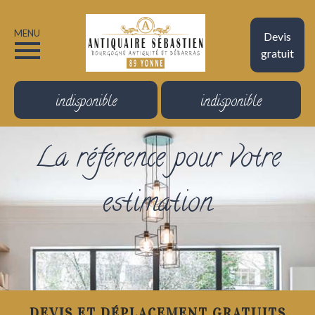
MENU
Devis
gratuit
indisponible
indisponible
La référence pour votre
estimation
DEVIS ET DÉPLACEMENT GRATUITS