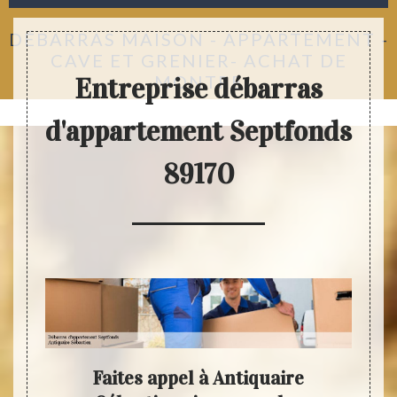
DÉBARRAS MAISON - APPARTEMENT -
CAVE ET GRENIER- ACHAT DE
MONTRE
Entreprise débarras
d'appartement Septfonds
89170
otre
Faites appel à Antiquaire