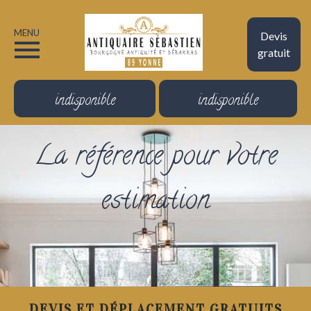
MENU
Devis
gratuit
indisponible
indisponible
La référence pour votre
estimation
DEVIS ET DÉPLACEMENT GRATUITS