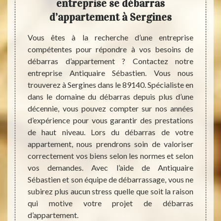
ment
entreprise se débarras
ent
s
d’appartement à Sergines
urs des
Vous êtes à la recherche d’une entreprise
Lors d
ue vous
compétentes pour répondre à vos besoins de
notre 
e vous
débarras d’appartement ? Contactez notre
ne f
 à pour
entreprise Antiquaire Sébastien. Vous nous
encom
nt ses
trouverez à Sergines dans le 89140. Spécialiste en
absolu
oments
dans le domaine du débarras depuis plus d’une
traîne
ec tact
décennie, vous pouvez compter sur nos années
respec
el dans
d’expérience pour vous garantir des prestations
appar
nt dans
de haut niveau. Lors du débarras de votre
normes
plus de
appartement, nous prendrons soin de valoriser
jetons
 à nous
correctement vos biens selon les normes et selon
achemi
 détail
vos demandes. Avec l’aide de Antiquaire
vous p
rras de
Sébastien et son équipe de débarrassage, vous ne
Sébast
subirez plus aucun stress quelle que soit la raison
votre 
qui motive votre projet de débarras
les règ
d’appartement.