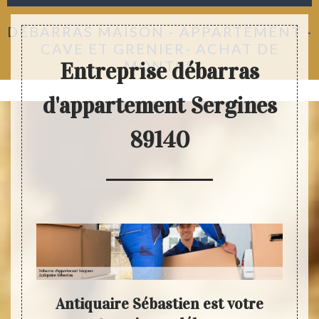
DÉBARRAS MAISON - APPARTEMENT -
CAVE ET GRENIER- ACHAT DE
MONTRE
Entreprise débarras
d'appartement Sergines
89140
stien
Antiquaire Sébastien est votre
Déb