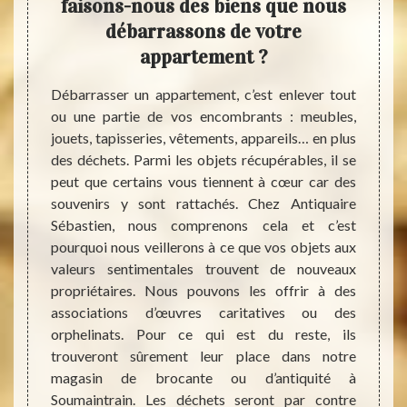
lus
faisons-nous des biens que nous
déb
s du
débarrassons de votre
ent
appartement ?
Vous 
appart
e votre
Débarrasser un appartement, c’est enlever tout
locata
agement
ou une partie de vos encombrants : meubles,
ménag
iquaire
jouets, tapisseries, vêtements, appareils… en plus
équip
grande
des déchets. Parmi les objets récupérables, il se
servic
ageant,
peut que certains vous tiennent à cœur car des
débarr
barras
souvenirs y sont rattachés. Chez Antiquaire
genre 
grand
Sébastien, nous comprenons cela et c’est
nettoy
ération
pourquoi nous veillerons à ce que vos objets aux
appart
Si vous
valeurs sentimentales trouvent de nouveaux
sur tou
 ne pas
propriétaires. Nous pouvons les offrir à des
surtou
ement à
associations d’œuvres caritatives ou des
grande
tion de
orphelinats. Pour ce qui est du reste, ils
le vid
appel à
trouveront sûrement leur place dans notre
dès auj
barras
magasin de brocante ou d’antiquité à
 offrir
Soumaintrain. Les déchets seront par contre