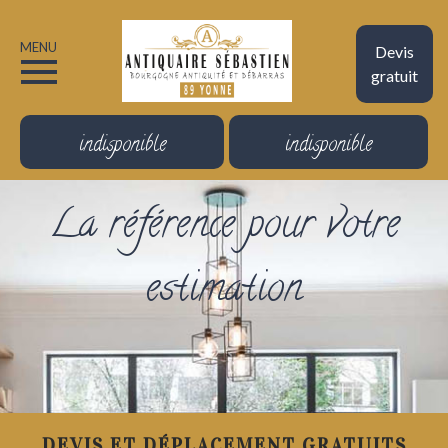
MENU
Devis
gratuit
indisponible
indisponible
La référence pour votre
estimation
DEVIS ET DÉPLACEMENT GRATUITS