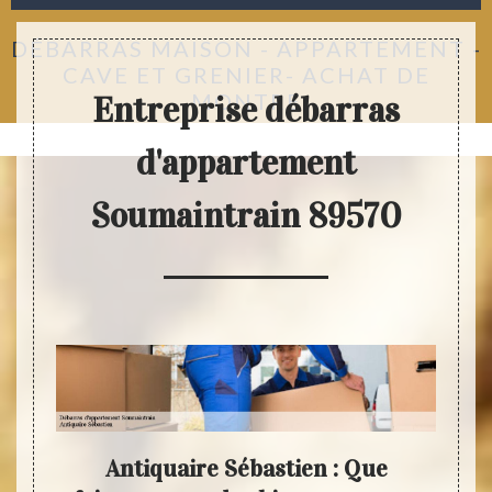
DÉBARRAS MAISON - APPARTEMENT -
CAVE ET GRENIER- ACHAT DE
MONTRE
Entreprise débarras
d'appartement
Soumaintrain 89570
tez
Antiquaire Sébastien : Que
Anti