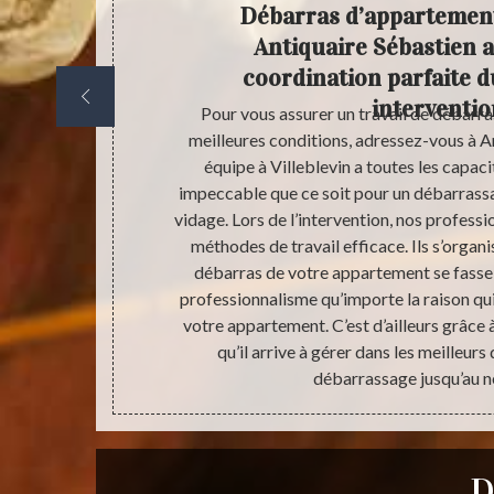
our
Débarras d’appartement 
assage
Antiquaire Sébastien 
coordination parfaite 
interventio
éritablement
Pour vous assurer un travail de débarr
s avant d’y
meilleures conditions, adressez-vous à A
up de temps. Le
équipe à Villeblevin a toutes les capaci
cacement votre
impeccable que ce soit pour un débarrassa
ous avez un
vidage. Lors de l’intervention, nos profess
localités
méthodes de travail efficace. Ils s’organi
te l’expertise
débarras de votre appartement se fasse 
s grandement
professionnalisme qu’importe la raison qu
vos lieux. Avec
votre appartement. C’est d’ailleurs grâce 
ns que nous
qu’il arrive à gérer dans les meilleur
onditions.
débarrassage jusqu’au n
D