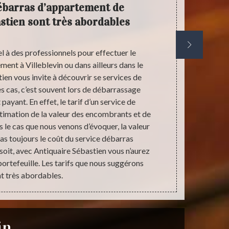
débarras d’appartement de
Faire
stien sont très abordables
débarr
l à des professionnels pour effectuer le
Les cas dé
ent à Villeblevin ou dans ailleurs dans le
pourtant il
en vous invite à découvrir se services de
inquiétez p
es cas, c’est souvent lors de débarrassage
vous prop
 payant. En effet, le tarif d’un service de
pareils, no
estimation de la valeur des encombrants et de
restant t
s le cas que nous venons d’évoquer, la valeur
également dan
as toujours le coût du service débarras
sur nos ser
soit, avec Antiquaire Sébastien vous n’aurez
expliquer en
portefeuille. Les tarifs que nous suggérons
t très abordables.
in