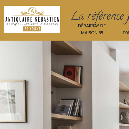
La référence 
DÉBARRAS DE
MAISON 89
D'