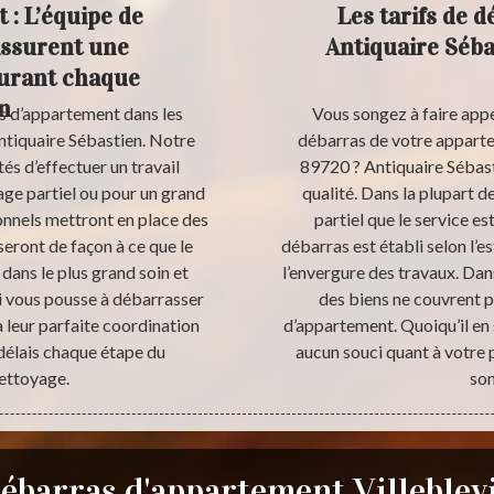
: L’équipe de
Les tarifs de 
assurent une
Antiquaire Séba
durant chaque
n
as d’appartement dans les
Vous songez à faire appe
ntiquaire Sébastien. Notre
débarras de votre appartem
tés d’effectuer un travail
89720 ? Antiquaire Sébasti
ge partiel ou pour un grand
qualité. Dans la plupart d
ionnels mettront en place des
partiel que le service est
seront de façon à ce que le
débarras est établi selon l’
dans le plus grand soin et
l’envergure des travaux. Dan
i vous pousse à débarrasser
des biens ne couvrent p
à leur parfaite coordination
d’appartement. Quoiqu’il en 
s délais chaque étape du
aucun souci quant à votre 
ettoyage.
son
ébarras d'appartement Villeblev