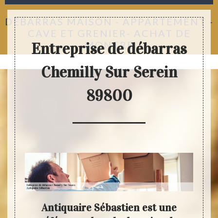
DÉBARRAS MAISON - APPARTEMENT -
CAVE ET GRENIER- ACHAT DE
MONTRE
Entreprise de débarras
Chemilly Sur Serein
89800
té de
Antiquaire Sébastien est une
Les