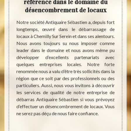
ien
référence dans le domaine du
de 
désencombrement de locaux
son
s pour
iquaire
Notre société Antiquaire Sébastien a, depuis fort
tion à
longtemps, œuvré dans le débarrassage de
Exper
ion est
locaux à Chemilly Sur Serein et dans ses alentours.
entrep
n. Nous
Nous avons toujours su nous imposer comme
Chemil
rassage
leader dans le domaine et nous avons même pu
faire 
 ans et
développer d’excellents partenariats avec
servic
er nos
quelques entreprises locales. Notre forte
que v
 vie et
renommée nous a valu d’être très sollicités dans la
partic
 avec le
région que ce soit par des professionnels ou des
nous 
quaire
particuliers. Aussi, nous vous invitons à découvrir
l’étab
ervices
les services de qualité de notre entreprise de
travau
ype de
débarras Antiquaire Sébastien si vous prévoyez
formul
e, dans
d’effectuer un désencombrement de locaux. Vous
trava
cier de
ne serez pas déçu de nous faire confiance.
fonct
r plus
Sébast
locau