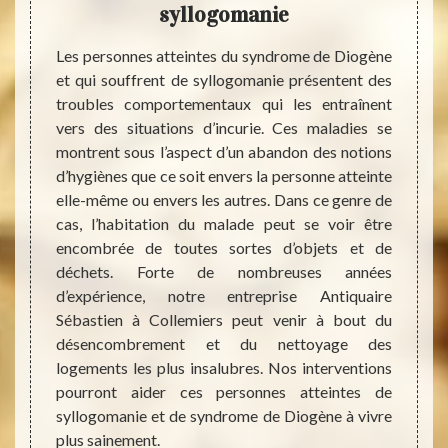
syllogomanie
En pr
rachè
 notre
Les personnes atteintes du syndrome de Diogène
conten
stien à
et qui souffrent de syllogomanie présentent des
et de 
r-faire
troubles comportementaux qui les entraînent
carita
ervices
vers des situations d’incurie. Ces maladies se
nous 
ue vous
montrent sous l’aspect d’un abandon des notions
d’ant
lier ou
d’hygiènes que ce soit envers la personne atteinte
envisa
ccorder
elle-même ou envers les autres. Dans ce genre de
un int
ment de
cas, l’habitation du malade peut se voir être
surtout
ux par
encombrée de toutes sortes d’objets et de
collec
rmules
déchets. Forte de nombreuses années
collec
vaux de
d’expérience, notre entreprise Antiquaire
trouve
 de vos
Sébastien à Collemiers peut venir à bout du
vente.
tien,
désencombrement et du nettoyage des
fera au
locaux
logements les plus insalubres. Nos interventions
ns.
pourront aider ces personnes atteintes de
syllogomanie et de syndrome de Diogène à vivre
plus sainement.