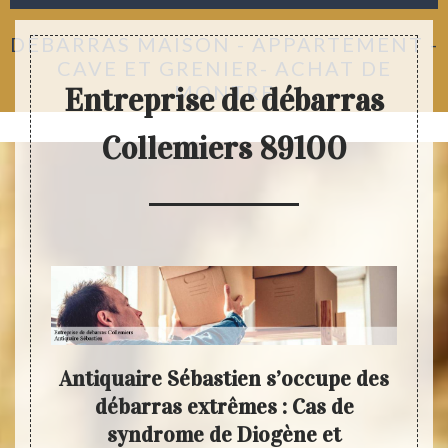
DÉBARRAS MAISON - APPARTEMENT -
CAVE ET GRENIER- ACHAT DE
MONTRE
Entreprise de débarras
Collemiers 89100
rise
Antiquaire Sébastien s’occupe des
N
tien
débarras extrêmes : Cas de
A
 les
syndrome de Diogène et