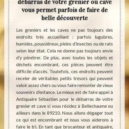
ans
débarras de votre grenier ou cave
Fair
ez
vous permet parfois de faire de
v
belle découverte
 offrir
Les greniers et les caves ne pas toujours des
Avoir 
e votre
endroits très accueillant : parfois lugubres,
vous p
ande de
humides, poussiéreux, pleins d’insectes ou de rats
pratiq
uer une
selon leur état. Cela ne donne pas toujours envie
vont f
is vous
d’y pénétrer. De plus, avec toutes les objets et
d’igno
é dans
déchets encombrant, ces pièces peuvent être
d’enc
a, vous
difficile d’accès. Toutefois, ces endroits peuvent
nous 
act qui
receler de véritables petits trésors qui peuvent
débar
et sans
valoir assez chers ou vous faire remonter de vieux
puisse
nt nous
souvenirs d’enfance. Le mieux est de faire appel à
Sébas
. Notez
Antiquaire Sébastien pour le débarras de votre
mettre
rras de
grenier et cave si vous résidez à Bellechaume ou
de c
tive de
ailleurs dans le 89210. Nous allons dégager tout
partie
ervice.
ce qui est encombrant et nous vous aiderons à
dans v
sur des
faire le tri. En tant que brocanteur et antiquaire,
En ce 