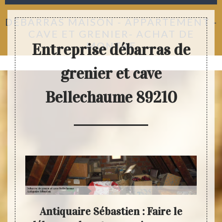
DÉBARRAS MAISON - APPARTEMENT -
CAVE ET GRENIER- ACHAT DE
MONTRE
Entreprise débarras de
grenier et cave
Bellechaume 89210
 :
Antiquaire Sébastien : Faire le
Déba