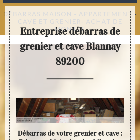
DÉBARRAS MAISON - APPARTEMENT -
CAVE ET GRENIER- ACHAT DE
MONTRE
Entreprise débarras de
grenier et cave Blannay
89200
 le
Débarras de votre grenier et cave :
Fai