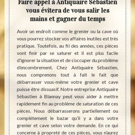
 cave
Faire appel à Antiquaire Sébastien
e
 de
vous évitera de vous salir les
mains et gagner du temps
En gén
vraime
urs des
Avoir un endroit comme le grenier ou la cave où
c’est 
gubres,
vous pourrez stocker vos affaires inutiles est très
des ob
de rats
pratique. Toutefois, au fil des années, ces pièces
temps
s envie
vont finir par se saturer et il est plus facile
d’obje
jets et
d’ignorer la situation et de s’occuper du problème
peuve
t être
d’encombrement. Chez Antiquaire Sébastien,
Votre 
peuvent
nous comprenons tout à fait le fait que
avoir 
peuvent
débarrasser vous-même votre grenier et cave
arrive
e vieux
puisse être dissuasif. Notre entreprise Antiquaire
une ra
appel à
Sébastien à Blannay peut vous aider à mettre
débarr
e votre
rapidement fin au problème de saturation de ces
le 89
nnay ou
pièces. Nous débarrasserons partiellement ou
débarr
er tout
complètement le bazar qu’il y a dans votre
promet
erons à
grenier et cave selon votre demande. En ce qui
qu’imp
quaire,
concerne à propreté de ces pièces, vous n’aurez