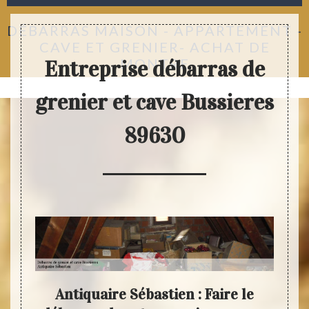
DÉBARRAS MAISON - APPARTEMENT -
CAVE ET GRENIER- ACHAT DE
MONTRE
Entreprise débarras de
grenier et cave Bussieres
89630
 :
Antiquaire Sébastien : Faire le
Fai