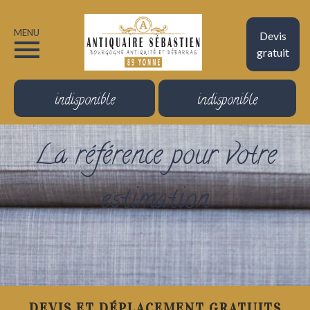
MENU
Devis
gratuit
indisponible
indisponible
La référence pour votre
estimation
DEVIS ET DÉPLACEMENT GRATUITS