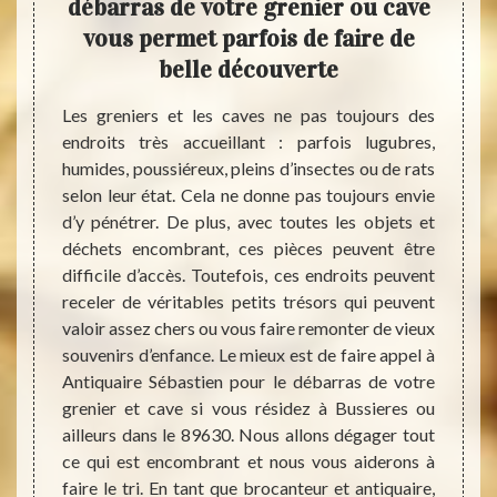
 une
débarras de votre grenier ou cave
e
vous permet parfois de faire de
belle découverte
En gén
vraime
 vider
Les greniers et les caves ne pas toujours des
c’est 
reprise
endroits très accueillant : parfois lugubres,
des ob
t vous
humides, poussiéreux, pleins d’insectes ou de rats
temps
eubles,
selon leur état. Cela ne donne pas toujours envie
d’obje
ectuant
d’y pénétrer. De plus, avec toutes les objets et
peuve
 objets
déchets encombrant, ces pièces peuvent être
Votre 
valeur.
difficile d’accès. Toutefois, ces endroits peuvent
avoir 
 autres
receler de véritables petits trésors qui peuvent
arrive
 seront
valoir assez chers ou vous faire remonter de vieux
une ra
besoin
souvenirs d’enfance. Le mieux est de faire appel à
débarr
écoles
Antiquaire Sébastien pour le débarras de votre
le 89
 seront
grenier et cave si vous résidez à Bussieres ou
débarr
ce qui
ailleurs dans le 89630. Nous allons dégager tout
promet
és vers
ce qui est encombrant et nous vous aiderons à
qu’imp
faire le tri. En tant que brocanteur et antiquaire,