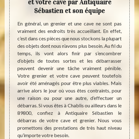
 à ce
et votre cave par Antiquaire
s
bjets
Sébastien et son équipe
Séb
rande
En général, un grenier et une cave ne sont pas
vraiment des endroits très accueillant. En effet,
Débarr
c’est dans ces pièces que nous stockons la plupart
une tâ
rons et
des objets dont nous n’avons plus besoin. Au fil du
parler
ras de
temps, ils vont alors finir par s’encombrer
temps.
ise de
d’objets de toutes sortes et les débarrasser
des p
entière
peuvent devenir une tâche vraiment pénible.
Antiqu
t ou le
Votre grenier et votre cave peuvent toutefois
équipe
tant du
avoir été aménagés pour être plus viables. Mais
compét
ver. De
arrive alors le jour où vous êtes contraints, pour
et cav
t aussi
une raison ou pour une autre, d’effectuer un
d’aille
r vous
débarras. Si vous êtes à Chablis ou ailleurs dans le
profes
feront
89800, confiez à Antiquaire Sébastien le
démarq
raiment
débarras de votre cave et grenier. Nous vous
alors 
nnent à
promettons des prestations de très haut niveau
Sébast
itement
qu’importe votre besoin.
soient 
éparer.