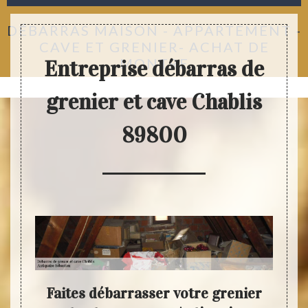
DÉBARRAS MAISON - APPARTEMENT -
CAVE ET GRENIER- ACHAT DE
MONTRE
Entreprise débarras de
grenier et cave Chablis
89800
 :
Faites débarrasser votre grenier
Vo