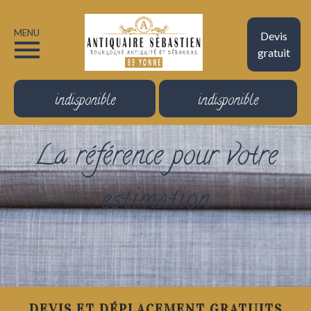
MENU
Devis
gratuit
indisponible
indisponible
La référence pour votre
estimation
DEVIS ET DÉPLACEMENT GRATUITS