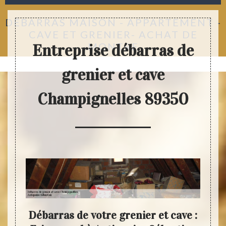
DÉBARRAS MAISON - APPARTEMENT -
CAVE ET GRENIER- ACHAT DE
MONTRE
Entreprise débarras de
grenier et cave
Champignelles 89350
ous
Débarras de votre grenier et cave :
L’é