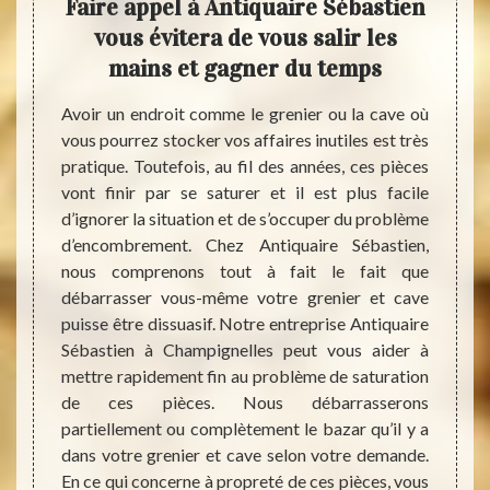
s de
Faire appel à Antiquaire Sébastien
a
vous évitera de vous salir les
mains et gagner du temps
 rien à
Vous p
 cave ?
grenie
Avoir un endroit comme le grenier ou la cave où
dition
proche
vous pourrez stocker vos affaires inutiles est très
imation
notre
pratique. Toutefois, au fil des années, ces pièces
asse le
envoy
vont finir par se saturer et il est plus facile
us sera
répon
d’ignorer la situation et de s’occuper du problème
ouvelle
dynami
d’encombrement. Chez Antiquaire Sébastien,
ayer la
le déb
nous comprenons tout à fait le fait que
té pour
aucune
débarrasser vous-même votre grenier et cave
sitez à
façon 
puisse être dissuasif. Notre entreprise Antiquaire
us avez
finir l
Sébastien à Champignelles peut vous aider à
t cave.
rien n
mettre rapidement fin au problème de saturation
e vous
L’inter
de ces pièces. Nous débarrasserons
de net
partiellement ou complètement le bazar qu’il y a
dans votre grenier et cave selon votre demande.
En ce qui concerne à propreté de ces pièces, vous