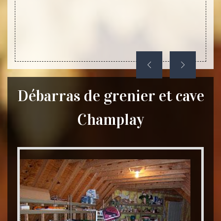
tarifs
chance
Débarras de grenier et cave
Champlay