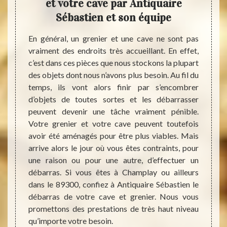
 et
et votre cave par Antiquaire
Ob
n
Sébastien et son équipe
e
ts très
En général, un grenier et une cave ne sont pas
tuer un
vraiment des endroits très accueillant. En effet,
Pour q
vue de
c’est dans ces pièces que nous stockons la plupart
des ta
quaire
des objets dont nous n’avons plus besoin. Au fil du
grenie
és pour
temps, ils vont alors finir par s’encombrer
devis.
uant le
d’objets de toutes sortes et les débarrasser
étude 
lerons à
peuvent devenir une tâche vraiment pénible.
perme
illeurs
Votre grenier et votre cave peuvent toutefois
l’étab
enre de
avoir été aménagés pour être plus viables. Mais
n’aure
s poser
arrive alors le jour où vous êtes contraints, pour
se tro
in d’en
une raison ou pour une autre, d’effectuer un
aucun 
barras
débarras. Si vous êtes à Champlay ou ailleurs
joindr
dans le 89300, confiez à Antiquaire Sébastien le
que vo
débarras de votre cave et grenier. Nous vous
grenie
promettons des prestations de très haut niveau
vos bi
qu’importe votre besoin.
Quoiqu