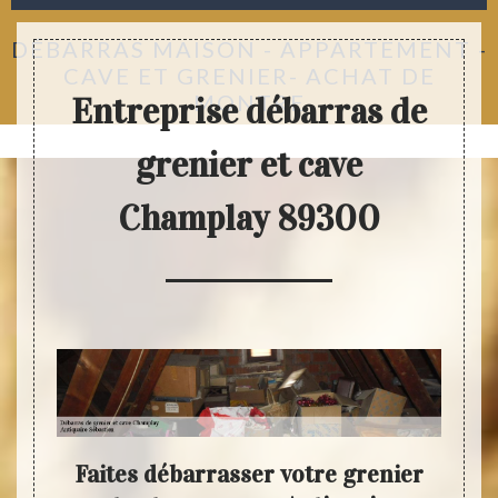
DÉBARRAS MAISON - APPARTEMENT -
CAVE ET GRENIER- ACHAT DE
MONTRE
Entreprise débarras de
grenier et cave
Champlay 89300
ide
Faites débarrasser votre grenier
D